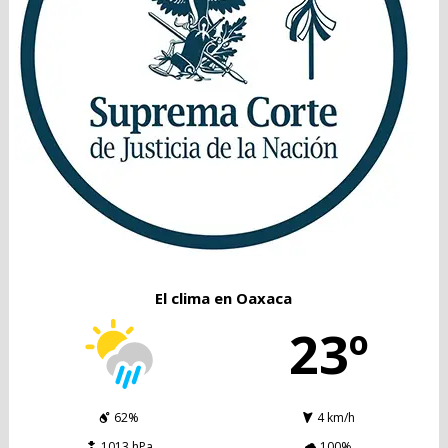
El clima en Oaxaca
23º
62%
4 km/h
1013 hPa
100%