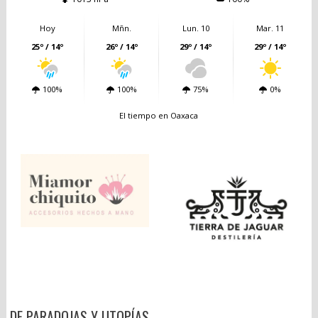
Hoy
Mñn.
Lun. 10
Mar. 11
25º / 14º
26º / 14º
29º / 14º
29º / 14º
100%
100%
75%
0%
El tiempo en Oaxaca
DE PARADOJAS Y UTOPÍAS