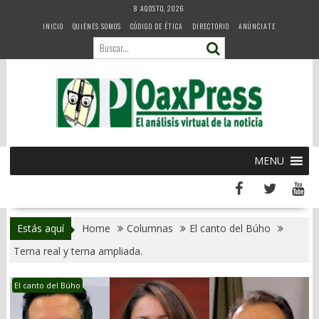
Skip
8 AGOSTO, 2026
to
INICIO
QUIENES SOMOS
CÓDIGO DE ÉTICA
DIRECTORIO
ANÚNCIATE
content
MENU
Estás aquí
Home
Columnas
El canto del Búho
Terna real y terna ampliada.
El canto del Búho