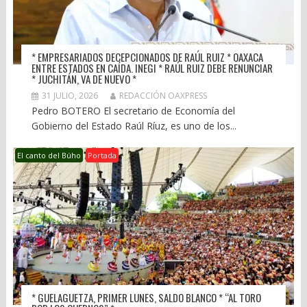
* EMPRESARIADOS DECEPCIONADOS DE RAÚL RUIZ * OAXACA
ENTRE ESTADOS EN CAÍDA. INEGI * RAÚL RUIZ DEBE RENUNCIAR
* JUCHITÁN, VA DE NUEVO *
31 JULIO, 2026
REDACCIÓN OAXPRESS
Pedro BOTERO El secretario de Economía del
Gobierno del Estado Raúl Ríuz, es uno de los...
El canto del Búho
Portada
* GUELAGUETZA, PRIMER LUNES, SALDO BLANCO * “AL TORO