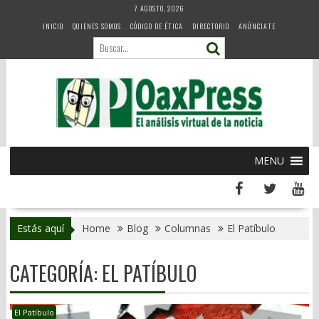
Skip
7 AGOSTO, 2026
to
INICIO
QUIENES SOMOS
CÓDIGO DE ÉTICA
DIRECTORIO
ANÚNCIATE
content
MENU
Estás aquí
Home
Blog
Columnas
El Patíbulo
CATEGORÍA:
EL PATÍBULO
El Patíbulo