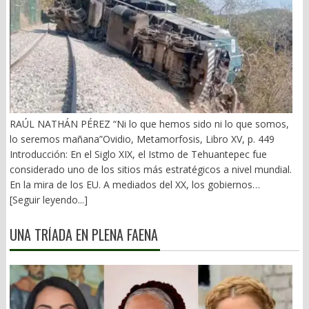
RAÚL NATHÁN PÉREZ “Ni lo que hemos sido ni lo que somos,
lo seremos mañana”Ovidio, Metamorfosis, Libro XV, p. 449
Introducción: En el Siglo XIX, el Istmo de Tehuantepec fue
considerado uno de los sitios más estratégicos a nivel mundial.
En la mira de los EU. A mediados del XX, los gobiernos
emanados del PRI iniciaron una serie de proyectos, todos
[Seguir leyendo...]
fracasados. Puente Multimodal Transístmico, Corredor
Transístmico, Proyecto Alfa-Omega, Plan Puebla-Panamá y
UNA TRÍADA EN PLENA FAENA
otros. En 2018, la 4T volvió a la carga, considerándolo uno de
sus proyectos emblemáticos. El costo fue altísimo, permeado
por la corrupción y la complicidad. Sobre la vieja vía inaugurada
por el general Porfirio Díaz (1907), se montaron nuevas vías. En
2026 sigue siendo un fiasco. 1).- La primera falacia Se ha dicho