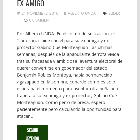
EX AMIGO
21 NOVIEMBRE, 2016
ALBERTO UNDA
SLIDER
0 COMMENT
Por Alberto UNDA En el colmo de su traición, el
“cara sucia” pide cárcel para su ex amigo y ex
protector Gabino Cué Monteagudo Las últimas
semanas, después de la apabullante derrota vivida
tras su fracasada y ambiciosa aventura electoral de
querer convertirse en gobernador del estado,
Benjamín Robles Montoya, había permanecido
agazapado en la sombra, cobarde como es solo
esperaba el momento para asentar otra puñalada
trapera a su ex amigo y ex protector, Gabino Cué
Monteagudo. Como perro de presa, esperó
pacientemente pero calculando la oportunidad para
atacar…
SEGUIR
LEYENDO