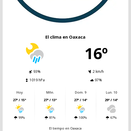
El clima en Oaxaca
16º
93%
2 km/h
1019 hPa
97%
Hoy
Mñn.
Dom. 9
Lun. 10
27º / 15º
27º / 13º
27º / 14º
29º / 14º
99%
81%
100%
67%
El tiempo en Oaxaca