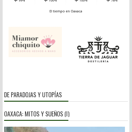
99%
100%
100%
78%
El tiempo en Oaxaca
DE PARADOJAS Y UTOPÍAS
OAXACA: MITOS Y SUEÑOS (I)