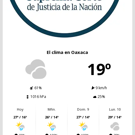
El clima en Oaxaca
19º
61%
9 km/h
1016 hPa
25%
Hoy
Mñn.
Dom. 9
Lun. 10
27º / 16º
26º / 14º
27º / 14º
29º / 14º