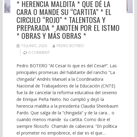
* HERENCIA MALDITA * QUE DÉ LA
CARA O MANDE SU “CARTITA” * EL
CIRCULO “ROJO” * TALENTOSA Y
PREPARADA * ANOTEN POR EL ISTMO
* OBRAS Y MÁS OBRAS *
19 JUNIO, 2026
PEDRO BOTERO
0 COMMENT
Pedro BOTERO “Al Cesar lo que es del Cesar!”. Las
principales promesas del habitante del rancho “La
chingada” Andrés Manuel a la Coordinadora
Nacional de Trabajadores de la Educación (CNTE)
fue la de cancelar la reforma educativa del sexenio
de Enrique Peña Nieto. No cumplió y dejó la
herencia maldita a la presidenta Claudia Sheinbaum
Pardo. Que salga de la “chingada” y de la cara… o
cuando menos mande su cartita. Como dice el
siempre filosofo Chamán de cabecera: “En política
el prometer no empobrece, el dar es el que…