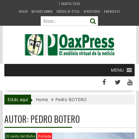
Skip
7 AGOSTO, 2026
to
INICIO
QUIENES SOMOS
CÓDIGO DE ÉTICA
DIRECTORIO
ANÚNCIATE
content
MENU
Estás aquí
Home
Pedro BOTERO
AUTOR:
PEDRO BOTERO
El canto del Búho
Portada