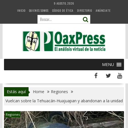
Skip
9 AGOSTO, 2026
to
INICIO
QUIENES SOMOS
CÓDIGO DE ÉTICA
DIRECTORIO
ANÚNCIATE
content
MENU
Estás aquí
Home
Regiones
Vuelcan sobre la Tehuacán-Huajuapan y abandonan a la unidad
Regiones