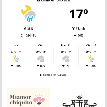
El clima en Oaxaca
17º
88%
7 km/h
1020 hPa
96%
Hoy
Mñn.
Mar. 11
Miér. 12
27º / 14º
29º / 15º
29º / 14º
29º / 14º
100%
80%
0%
100%
El tiempo en Oaxaca