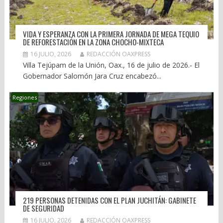
VIDA Y ESPERANZA CON LA PRIMERA JORNADA DE MEGA TEQUIO
DE REFORESTACIÓN EN LA ZONA CHOCHO-MIXTECA
16 JULIO, 2026
REDACCIÓN OAXPRESS
Villa Tejúpam de la Unión, Oax., 16 de julio de 2026.- El
Gobernador Salomón Jara Cruz encabezó...
Regiones
219 PERSONAS DETENIDAS CON EL PLAN JUCHITÁN: GABINETE
DE SEGURIDAD
16 JULIO, 2026
REDACCIÓN OAXPRESS