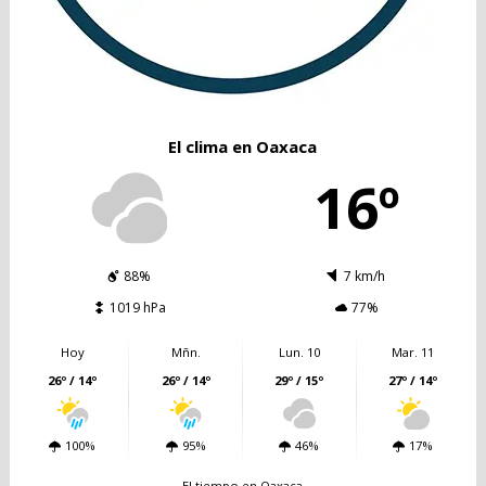
El clima en Oaxaca
16º
88%
7 km/h
1019 hPa
77%
Hoy
Mñn.
Lun. 10
Mar. 11
26º / 14º
26º / 14º
29º / 15º
27º / 14º
100%
95%
46%
17%
El tiempo en Oaxaca