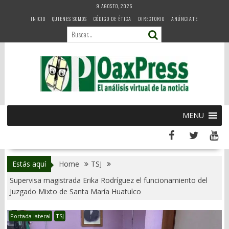
Skip
9 AGOSTO, 2026
to
INICIO
QUIENES SOMOS
CÓDIGO DE ÉTICA
DIRECTORIO
ANÚNCIATE
content
MENU
Estás aquí
Home
TSJ
Supervisa magistrada Erika Rodríguez el funcionamiento del
Juzgado Mixto de Santa María Huatulco
Portada lateral
TSJ