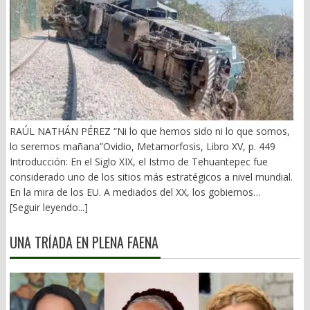
RAÚL NATHÁN PÉREZ “Ni lo que hemos sido ni lo que somos,
lo seremos mañana”Ovidio, Metamorfosis, Libro XV, p. 449
Introducción: En el Siglo XIX, el Istmo de Tehuantepec fue
considerado uno de los sitios más estratégicos a nivel mundial.
En la mira de los EU. A mediados del XX, los gobiernos
emanados del PRI iniciaron una serie de proyectos, todos
[Seguir leyendo...]
fracasados. Puente Multimodal Transístmico, Corredor
Transístmico, Proyecto Alfa-Omega, Plan Puebla-Panamá y
UNA TRÍADA EN PLENA FAENA
otros. En 2018, la 4T volvió a la carga, considerándolo uno de
sus proyectos emblemáticos. El costo fue altísimo, permeado
por la corrupción y la complicidad. Sobre la vieja vía inaugurada
por el general Porfirio Díaz (1907), se montaron nuevas vías. En