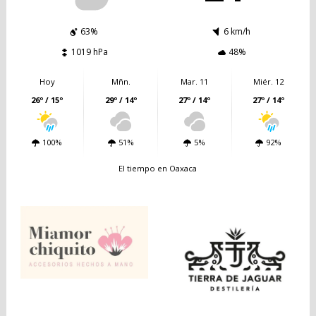
63%
6 km/h
1019 hPa
48%
Hoy
Mñn.
Mar. 11
Miér. 12
26º / 15º
29º / 14º
27º / 14º
27º / 14º
100%
51%
5%
92%
El tiempo en Oaxaca