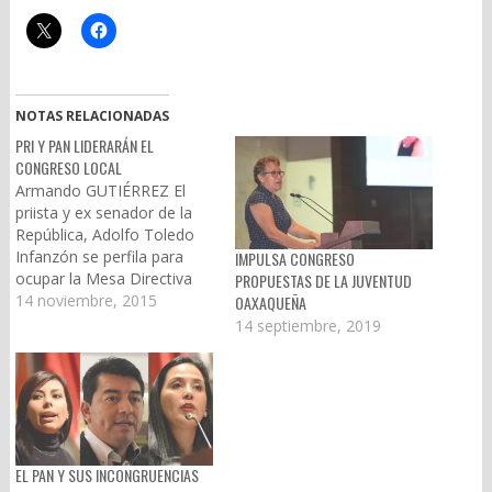
NOTAS RELACIONADAS
PRI Y PAN LIDERARÁN EL
CONGRESO LOCAL
Armando GUTIÉRREZ El
priista y ex senador de la
República, Adolfo Toledo
Infanzón se perfila para
IMPULSA CONGRESO
ocupar la Mesa Directiva
PROPUESTAS DE LA JUVENTUD
del Congreso local y recibir
14 noviembre, 2015
OAXAQUEÑA
el Quinto Informe de
14 septiembre, 2019
Gobierno de Gabino Cué
Monteagudo. Este sábado
la LXII Legislatura instalará
la Mesa del último año
legislativo, donde será el
Partido…
EL PAN Y SUS INCONGRUENCIAS