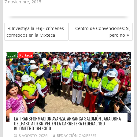
7 noviembre, 2015
NAVEGACIÓN
Investiga la FGJE crímenes
Centro de Convenciones: Sí,
DE
cometidos en la Mixteca
pero no
ENTRADAS
Local
Portada
LA TRANSFORMACIÓN AVANZA, ARRANCA SALOMÓN JARA OBRA
DEL PASO A DESNIVEL EN LA CARRETERA FEDERAL 190
KILÓMETRO 184+300
8 AGOSTO, 2026
REDACCIÓN OAXPRESS