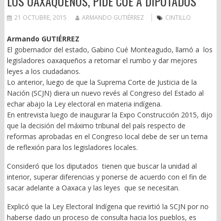
LOS OAXAQUEÑOS, PIDE CUÉ A DIPUTADOS
21 OCTUBRE, 2015
ARMANDO GUTIÉRREZ
CINTILLO
Armando GUTIÉRREZ
El gobernador del estado, Gabino Cué Monteagudo, llamó a los
legisladores oaxaqueños a retomar el rumbo y dar mejores
leyes a los ciudadanos.
Lo anterior, luego de que la Suprema Corte de Justicia de la
Nación (SCJN) diera un nuevo revés al Congreso del Estado al
echar abajo la Ley electoral en materia indígena.
En entrevista luego de inaugurar la Expo Construcción 2015, dijo
que la decisión del máximo tribunal del país respecto de
reformas aprobadas en el Congreso local debe de ser un tema
de reflexión para los legisladores locales.
Consideró que los diputados tienen que buscar la unidad al
interior, superar diferencias y ponerse de acuerdo con el fin de
sacar adelante a Oaxaca y las leyes que se necesitan.
Explicó que la Ley Electoral Indígena que revirtió la SCJN por no
haberse dado un proceso de consulta hacia los pueblos, es