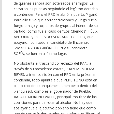
de quienes eahora son soterrados enemigos. Le
cerraron las puertas negándole el legítimo derecho
a contender. Pero el PRD le abrió la puerta. Y ganó.
Para ello tuvo que sortear traiciones y juego sucio;
fuego amigo y torpedos de grupos al interior de su
partido, como fue el caso de “Los Chendos”: FÉLIX
ANTONIO y ROSENDO SERRANO TOLEDO, que
apoyaron con todo al candidato de Encuentro
Social: PASTOR GIRÓN. El PRI y su candidata,
SOFÍA, se fueron al último lugar.
No obstante el trascendido rechazo del PAN, a
través de su presidente estatal, JUAN MENDOZA
REYES, a ir en coalición con el PRD en la próxima
contienda, todo apunta a que PEPE TOÑO está en
pleno cabildeo con quienes tienen peso dentro del
blanquiazul, como es el gobernador de Puebla,
RAFAEL MORENO VALLE, principal impulsor de las
coaliciones para derrotar al tricolor. No hay que
soslayar que el ejecutivo poblano tiene que como
uno de sus más destacados operadores políticos, al