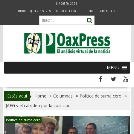
Skip
8 AGOSTO, 2026
to
INICIO
QUIENES SOMOS
CÓDIGO DE ÉTICA
DIRECTORIO
ANÚNCIATE
content
MENU
Estás aquí
Home
Columnas
Politica de suma cero
JAEG y el cabildeo por la coalición
Politica de suma cero