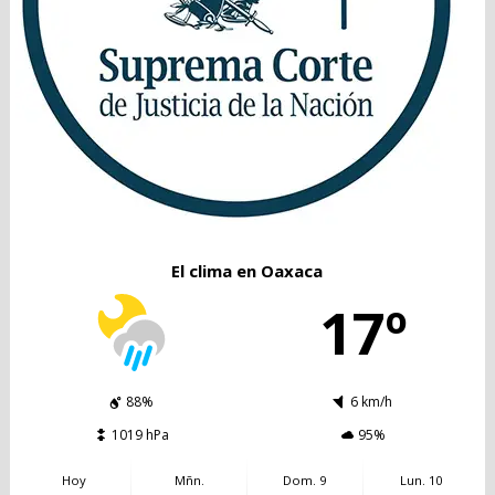
El clima en Oaxaca
17º
88%
6 km/h
1019 hPa
95%
Hoy
Mñn.
Dom. 9
Lun. 10