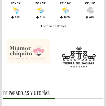
27º / 15º
27º / 13º
27º / 14º
29º / 14º
99%
81%
100%
67%
El tiempo en Oaxaca
DE PARADOJAS Y UTOPÍAS