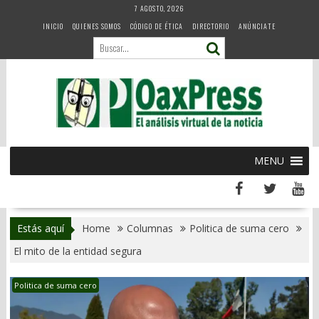
Skip
7 AGOSTO, 2026
to
INICIO
QUIENES SOMOS
CÓDIGO DE ÉTICA
DIRECTORIO
ANÚNCIATE
content
MENU
Estás aquí
Home
Columnas
Politica de suma cero
El mito de la entidad segura
Politica de suma cero