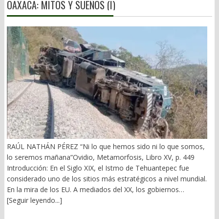
OAXACA: MITOS Y SUEÑOS (I)
RAÚL NATHÁN PÉREZ “Ni lo que hemos sido ni lo que somos,
lo seremos mañana”Ovidio, Metamorfosis, Libro XV, p. 449
Introducción: En el Siglo XIX, el Istmo de Tehuantepec fue
considerado uno de los sitios más estratégicos a nivel mundial.
En la mira de los EU. A mediados del XX, los gobiernos
emanados del PRI iniciaron una serie de proyectos, todos
[Seguir leyendo...]
fracasados. Puente Multimodal Transístmico, Corredor