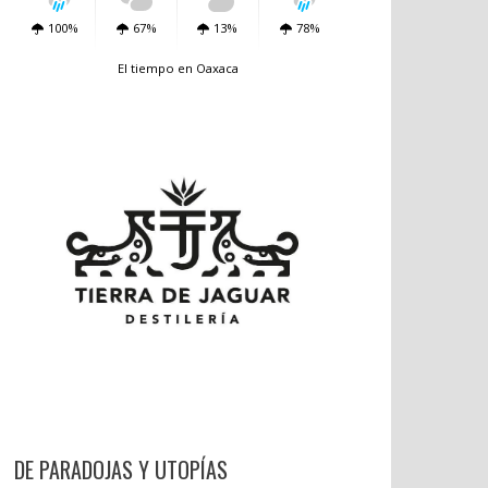
100%
67%
13%
78%
El tiempo en Oaxaca
DE PARADOJAS Y UTOPÍAS