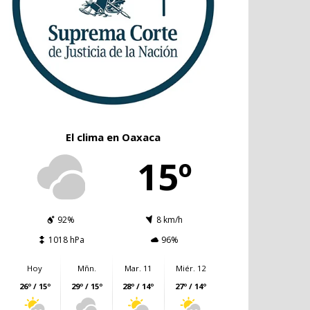
El clima en Oaxaca
15º
92%
8 km/h
1018 hPa
96%
Hoy
Mñn.
Mar. 11
Miér. 12
26º / 15º
29º / 15º
28º / 14º
27º / 14º