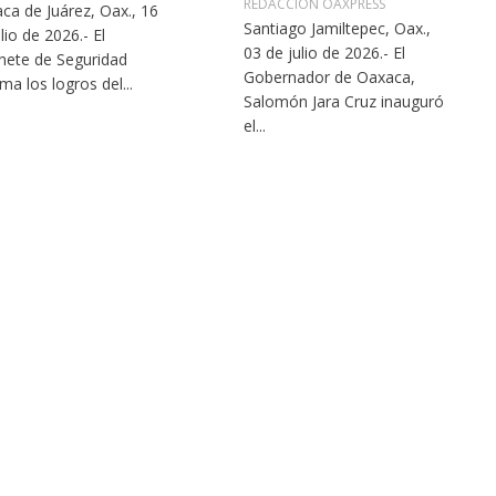
REDACCIÓN OAXPRESS
ca de Juárez, Oax., 16
Santiago Jamiltepec, Oax.,
lio de 2026.- El
03 de julio de 2026.- El
nete de Seguridad
Gobernador de Oaxaca,
ma los logros del...
Salomón Jara Cruz inauguró
el...