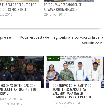
IS EL SECTOR PESQUERO POR
PREOCUPA A PESCADORES DE
O DEL COMBUSTIBLE
ALTAMAR CONTAMINACIÓN
to, 2016
29 junio, 2017
go en el
Poca respuesta del magisterio a la convocatoria de la
Sección 22
Regiones
PERSONAS DETENIDAS CON
CON NUEVO C2 EN SANTIAGO
LAN JUCHITÁN: GABINETE DE
JAMILTEPEC, GARANTIZA
RIDAD
SALOMÓN JARA MAYOR
SEGURIDAD PARA EL PUEBLO
 JULIO, 2026
3 JULIO, 2026
CCIÓN OAXPRESS