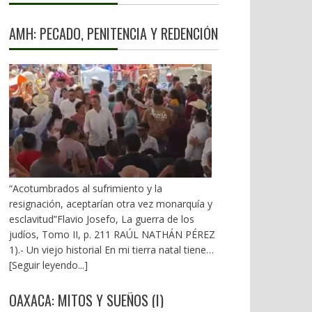
AMH: PECADO, PENITENCIA Y REDENCIÓN
“Acotumbrados al sufrimiento y la
resignación, aceptarían otra vez monarquía y
esclavitud”Flavio Josefo, La guerra de los
judíos, Tomo II, p. 211 RAÚL NATHÁN PÉREZ
1).- Un viejo historial En mi tierra natal tienen
en la boca la sentencia: “En el pecado lleva la
[Seguir leyendo...]
penitencia”. Desde el inicio de la 4T, el ex
gobernador Alejandro Murat ha arrastrado un
OAXACA: MITOS Y SUEÑOS (I)
mal fario. El 21 de diciembre de 2018 vivió los