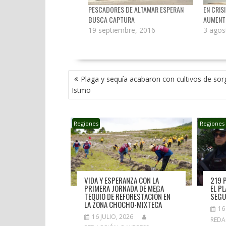
PESCADORES DE ALTAMAR ESPERAN
EN CRIS
BUSCA CAPTURA
AUMENT
19 septiembre, 2016
3 agos
NAVEGACIÓN
Plaga y sequía acabaron con cultivos de sor
DE
Istmo
ENTRADAS
Regiones
Regiones
VIDA Y ESPERANZA CON LA
219 
PRIMERA JORNADA DE MEGA
EL P
TEQUIO DE REFORESTACIÓN EN
SEGU
LA ZONA CHOCHO-MIXTECA
16
16 JULIO, 2026
REDA