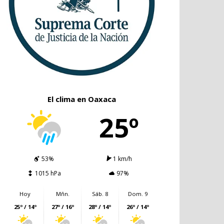
El clima en Oaxaca
25º
53%
1 km/h
1015 hPa
97%
Hoy
Mñn.
Sáb. 8
Dom. 9
25º / 14º
27º / 16º
28º / 14º
26º / 14º