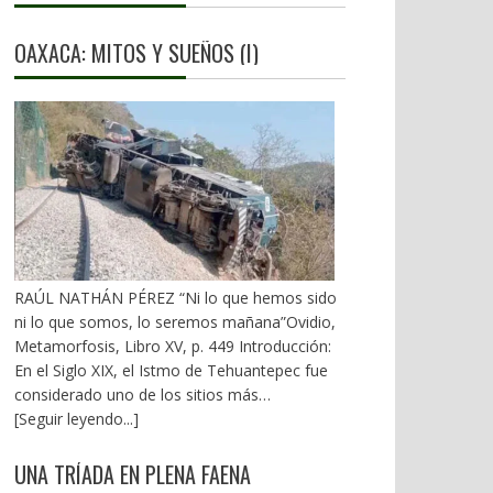
OAXACA: MITOS Y SUEÑOS (I)
RAÚL NATHÁN PÉREZ “Ni lo que hemos sido
ni lo que somos, lo seremos mañana”Ovidio,
Metamorfosis, Libro XV, p. 449 Introducción:
En el Siglo XIX, el Istmo de Tehuantepec fue
considerado uno de los sitios más
estratégicos a nivel mundial. En la mira de los
[Seguir leyendo...]
EU. A mediados del XX, los gobiernos
emanados del PRI iniciaron una serie de
UNA TRÍADA EN PLENA FAENA
proyectos, todos fracasados. Puente