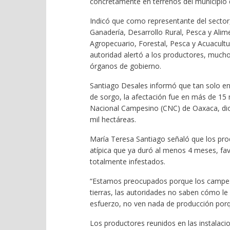
concretamente en terrenos del municipio 
Indicó que como representante del sector, 
Ganadería, Desarrollo Rural, Pesca y Alim
Agropecuario, Forestal, Pesca y Acuacultu
autoridad alertó a los productores, muc
órganos de gobierno.
Santiago Desales informó que tan solo en
de sorgo, la afectación fue en más de 15 m
Nacional Campesino (CNC) de Oaxaca, dio 
mil hectáreas.
María Teresa Santiago señaló que los produ
atípica que ya duró al menos 4 meses, favo
totalmente infestados.
“Estamos preocupados porque los campesin
tierras, las autoridades no saben cómo le
esfuerzo, no ven nada de producción porq
Los productores reunidos en las instalaci