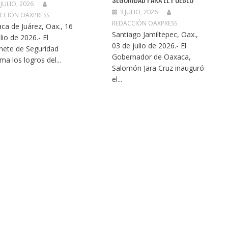
 JULIO, 2026
3 JULIO, 2026
CCIÓN OAXPRESS
REDACCIÓN OAXPRESS
ca de Juárez, Oax., 16
Santiago Jamiltepec, Oax.,
lio de 2026.- El
03 de julio de 2026.- El
nete de Seguridad
Gobernador de Oaxaca,
ma los logros del...
Salomón Jara Cruz inauguró
el...