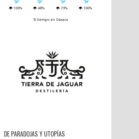
100%
48%
73%
100%
El tiempo en Oaxaca
DE PARADOJAS Y UTOPÍAS