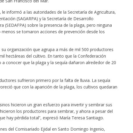
de San Francisco del Mar.
le informó a las autoridades de la Secretaría de Agricultura,
entación (SAGARPA) y la Secretaría de Desarrollo
ra (SEDAFPA) sobre la presencia de la plaga, pero ninguna
ho menos se tomaron acciones de prevención desde los
 su organización que agrupa a más de mil 500 productores
il hectáreas del cultivo. En tanto que la Confederación
a conocer que la plaga y la sequía dañaron alrededor de 20
ctores sufrieron primero por la falta de lluvia. La sequía
reció que con la aparición de la plaga, los cultivos quedaran
os hicieron un gran esfuerzo para invertir y sembrar sus
 hicieron los productores para sembrar, y ahora a pesar del
ue hay pérdida total”, expresó María Teresa Santiago.
ones del Comisariado Ejidal en Santo Domingo Ingenio,