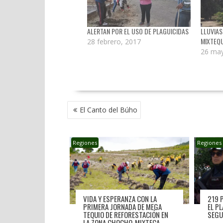
ALERTAN POR EL USO DE PLAGUICIDAS
LLUVIAS
MIXTEQU
28 febrero, 2017
26 may
NAVEGACIÓN
El Canto del Búho
DE
ENTRADAS
Regiones
Regiones
VIDA Y ESPERANZA CON LA
219 
PRIMERA JORNADA DE MEGA
EL P
TEQUIO DE REFORESTACIÓN EN
SEGU
LA ZONA CHOCHO-MIXTECA