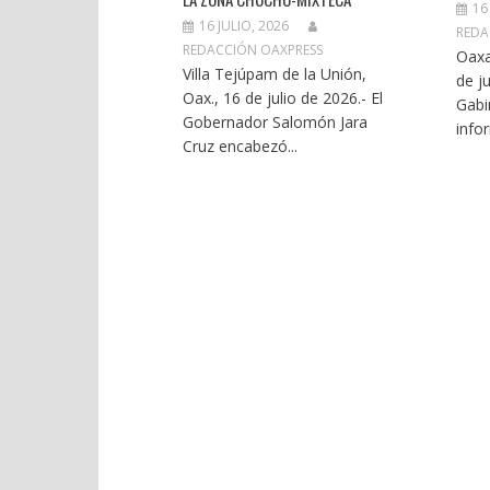
16
16 JULIO, 2026
REDA
REDACCIÓN OAXPRESS
Oaxa
Villa Tejúpam de la Unión,
de ju
Oax., 16 de julio de 2026.- El
Gabi
Gobernador Salomón Jara
infor
Cruz encabezó...