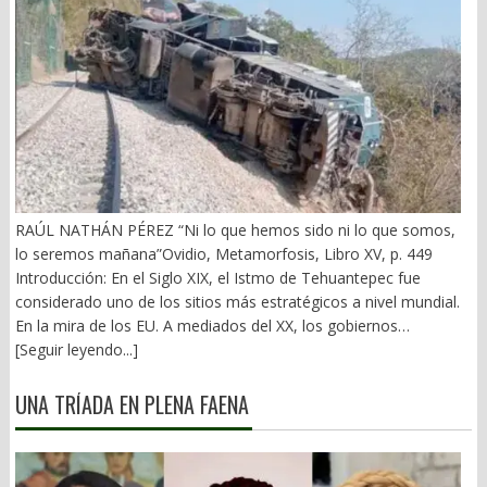
RAÚL NATHÁN PÉREZ “Ni lo que hemos sido ni lo que somos,
lo seremos mañana”Ovidio, Metamorfosis, Libro XV, p. 449
Introducción: En el Siglo XIX, el Istmo de Tehuantepec fue
considerado uno de los sitios más estratégicos a nivel mundial.
En la mira de los EU. A mediados del XX, los gobiernos
emanados del PRI iniciaron una serie de proyectos, todos
[Seguir leyendo...]
fracasados. Puente Multimodal Transístmico, Corredor
Transístmico, Proyecto Alfa-Omega, Plan Puebla-Panamá y
UNA TRÍADA EN PLENA FAENA
otros. En 2018, la 4T volvió a la carga, considerándolo uno de
sus proyectos emblemáticos. El costo fue altísimo, permeado
por la corrupción y la complicidad. Sobre la vieja vía inaugurada