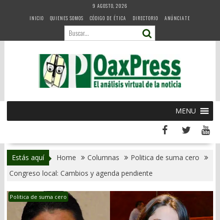
Skip
9 AGOSTO, 2026
to
INICIO
QUIENES SOMOS
CÓDIGO DE ÉTICA
DIRECTORIO
ANÚNCIATE
content
MENU
Estás aquí
Home
Columnas
Politica de suma cero
Congreso local: Cambios y agenda pendiente
Politica de suma cero