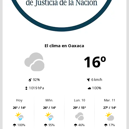
El clima en Oaxaca
16º
92%
6 km/h
1019 hPa
100%
Hoy
Mñn.
Lun. 10
Mar. 11
26º / 14º
26º / 14º
29º / 15º
27º / 14º
100%
95%
46%
17%