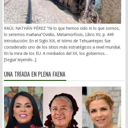
RAÚL NATHÁN PÉREZ “Ni lo que hemos sido ni lo que somos,
lo seremos mañana”Ovidio, Metamorfosis, Libro XV, p. 449
Introducción: En el Siglo XIX, el Istmo de Tehuantepec fue
considerado uno de los sitios más estratégicos a nivel mundial.
En la mira de los EU. A mediados del XX, los gobiernos
emanados del PRI iniciaron una serie de proyectos, todos
[Seguir leyendo...]
fracasados. Puente Multimodal Transístmico, Corredor
Transístmico, Proyecto Alfa-Omega, Plan Puebla-Panamá y
UNA TRÍADA EN PLENA FAENA
otros. En 2018, la 4T volvió a la carga, considerándolo uno de
sus proyectos emblemáticos. El costo fue altísimo, permeado
por la corrupción y la complicidad. Sobre la vieja vía inaugurada
por el general Porfirio Díaz (1907), se montaron nuevas vías. En
2026 sigue siendo un fiasco. 1).- La primera falacia Se ha dicho
que el Corredor Interoceánico del Istmo de Tehuantepec (CIIT),
competiría con el Canal de Panamá. Falso. Un ejemplo: Éste
movilizó en sus esclusas originales y ampliadas en 2025, 489.1