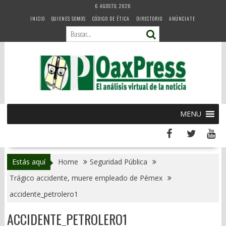
Skip
6 AGOSTO, 2026
to
INICIO
QUIENES SOMOS
CÓDIGO DE ÉTICA
DIRECTORIO
ANÚNCIATE
content
MENU
Estás aquí
Home
Seguridad Pública
Trágico accidente, muere empleado de Pémex
accidente_petrolero1
ACCIDENTE_PETROLERO1