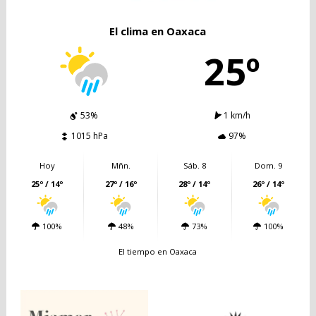
El clima en Oaxaca
25º
53%
1 km/h
1015 hPa
97%
Hoy
Mñn.
Sáb. 8
Dom. 9
25º / 14º
27º / 16º
28º / 14º
26º / 14º
100%
48%
73%
100%
El tiempo en Oaxaca