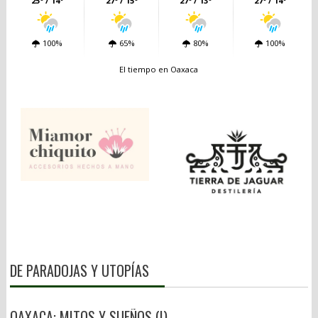
25º / 14º
27º / 15º
27º / 13º
27º / 14º
100%
65%
80%
100%
El tiempo en Oaxaca
DE PARADOJAS Y UTOPÍAS
OAXACA: MITOS Y SUEÑOS (I)