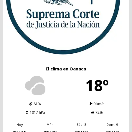
El clima en Oaxaca
18º
81%
9 km/h
1017 hPa
72%
Hoy
Mñn.
Sáb. 8
Dom. 9