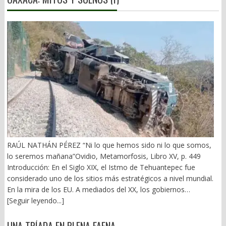
RAÚL NATHÁN PÉREZ “Ni lo que hemos sido ni lo que somos,
lo seremos mañana”Ovidio, Metamorfosis, Libro XV, p. 449
Introducción: En el Siglo XIX, el Istmo de Tehuantepec fue
considerado uno de los sitios más estratégicos a nivel mundial.
En la mira de los EU. A mediados del XX, los gobiernos
emanados del PRI iniciaron una serie de proyectos, todos
[Seguir leyendo...]
fracasados. Puente Multimodal Transístmico, Corredor
Transístmico, Proyecto Alfa-Omega, Plan Puebla-Panamá y
UNA TRÍADA EN PLENA FAENA