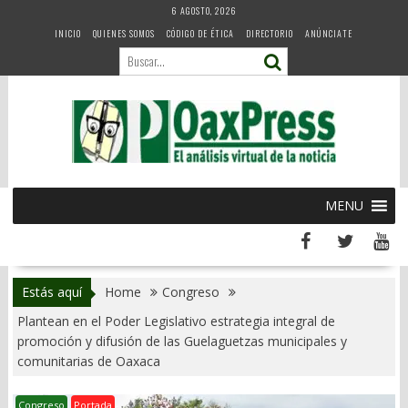
Skip
6 AGOSTO, 2026
to
INICIO
QUIENES SOMOS
CÓDIGO DE ÉTICA
DIRECTORIO
ANÚNCIATE
content
MENU
Estás aquí
Home
Congreso
Plantean en el Poder Legislativo estrategia integral de
promoción y difusión de las Guelaguetzas municipales y
comunitarias de Oaxaca
Congreso
Portada