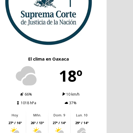
El clima en Oaxaca
18º
66%
10 km/h
1018 hPa
37%
Hoy
Mñn.
Dom. 9
Lun. 10
27º / 16º
26º / 13º
27º / 14º
29º / 14º