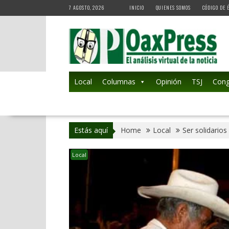
Skip
7 AGOSTO, 2026
INICIO
QUIENES SOMOS
CÓDIGO DE 
to
content
Local
Columnas
Opinión
TSJ
Cong
Estás aquí
Home
Local
Ser solidarios
Local