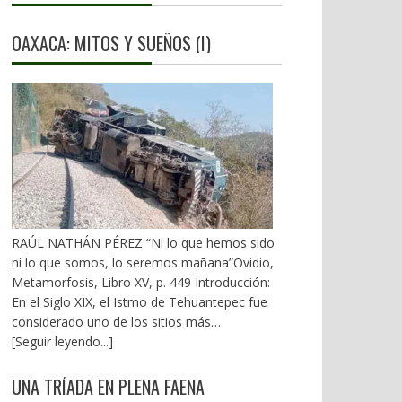
OAXACA: MITOS Y SUEÑOS (I)
RAÚL NATHÁN PÉREZ “Ni lo que hemos sido
ni lo que somos, lo seremos mañana”Ovidio,
Metamorfosis, Libro XV, p. 449 Introducción:
En el Siglo XIX, el Istmo de Tehuantepec fue
considerado uno de los sitios más
estratégicos a nivel mundial. En la mira de los
[Seguir leyendo...]
EU. A mediados del XX, los gobiernos
emanados del PRI iniciaron una serie de
UNA TRÍADA EN PLENA FAENA
proyectos, todos fracasados. Puente