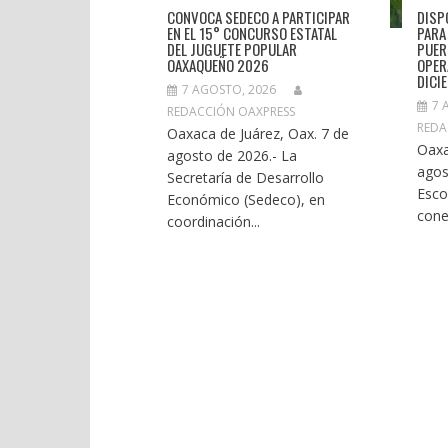
CONVOCA SEDECO A PARTICIPAR
DISP
EN EL 15° CONCURSO ESTATAL
PARA
DEL JUGUETE POPULAR
PUER
OAXAQUEÑO 2026
OPER
DICI
7 AGOSTO, 2026
7 
REDACCIÓN OAXPRESS
REDA
Oaxaca de Juárez, Oax. 7 de
Oaxa
agosto de 2026.- La
agos
Secretaría de Desarrollo
Esco
Económico (Sedeco), en
cone
coordinación...