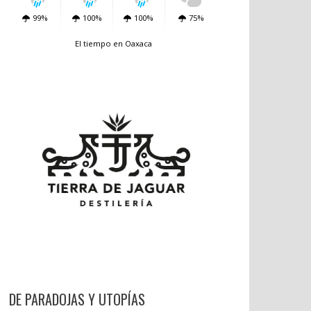
99%
100%
100%
75%
El tiempo en Oaxaca
DE PARADOJAS Y UTOPÍAS