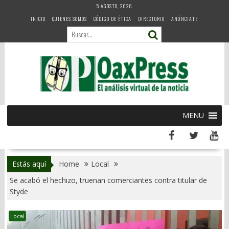
Skip
5 AGOSTO, 2026
to
INICIO
QUIENES SOMOS
CÓDIGO DE ÉTICA
DIRECTORIO
ANÚNCIATE
content
MENU
Estás aquí
Home
Local
Se acabó el hechizo, truenan comerciantes contra titular de
Styde
Local