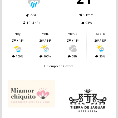
77%
5 km/h
1014 hPa
93%
Hoy
Mñn.
Vier. 7
Sáb. 8
27º / 15º
26º / 14º
27º / 15º
26º / 13º
100%
100%
38%
20%
El tiempo en Oaxaca