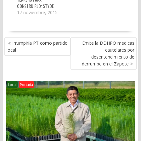
CONSTRUIRLO: STYDE
17 noviembre, 2015
NAVEGACIÓN
Irrumpiría PT como partido
Emite la DDHPO medicas
DE
local
cautelares por
ENTRADAS
desentendimiento de
derrumbe en el Zapote
Local
Portada