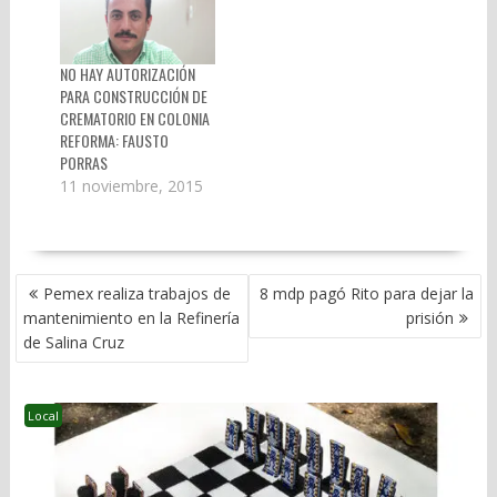
NO HAY AUTORIZACIÓN
PARA CONSTRUCCIÓN DE
CREMATORIO EN COLONIA
REFORMA: FAUSTO
PORRAS
11 noviembre, 2015
NAVEGACIÓN
Pemex realiza trabajos de
8 mdp pagó Rito para dejar la
DE
mantenimiento en la Refinería
prisión
ENTRADAS
de Salina Cruz
Local