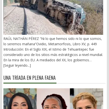
RAÚL NATHÁN PÉREZ “Ni lo que hemos sido ni lo que somos,
lo seremos mañana”Ovidio, Metamorfosis, Libro XV, p. 449
Introducción: En el Siglo XIX, el Istmo de Tehuantepec fue
considerado uno de los sitios más estratégicos a nivel mundial.
En la mira de los EU. A mediados del XX, los gobiernos
emanados del PRI iniciaron una serie de proyectos, todos
[Seguir leyendo...]
fracasados. Puente Multimodal Transístmico, Corredor
Transístmico, Proyecto Alfa-Omega, Plan Puebla-Panamá y
UNA TRÍADA EN PLENA FAENA
otros. En 2018, la 4T volvió a la carga, considerándolo uno de
sus proyectos emblemáticos. El costo fue altísimo, permeado
por la corrupción y la complicidad. Sobre la vieja vía inaugurada
por el general Porfirio Díaz (1907), se montaron nuevas vías. En
2026 sigue siendo un fiasco. 1).- La primera falacia Se ha dicho
que el Corredor Interoceánico del Istmo de Tehuantepec (CIIT),