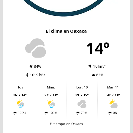
El clima en Oaxaca
14º
84%
10 km/h
1019 hPa
63%
Hoy
Mñn.
Lun. 10
Mar. 11
26º / 14º
27º / 14º
29º / 15º
28º / 14º
100%
100%
79%
0%
El tiempo en Oaxaca