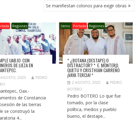
Se manifiestan colonos para exigir obras
ortada
Regiones
Istmo
Portada
Regiones
MPLE UABJO CON
* ¿BOTANA (DESTAPE) O
NEROS DE LIEZA EN
DISTRACTOR? * E. MONTERO,
ANTEPEC.
QUETU Y CRISTHIAN CARREÑO
¡VAYA TERCIA! *
 AGOSTO, 2025
PEDRO
2 AGOSTO, 2025
PEDRO
ERO
BOTERO
antepec, Oax.-
Pedro BOTERO Lo que fue
mentos de Constancia
tomado, por la clase
osesión de las tierras
política, medios y pueblo
e se construyó la
bueno, el destape...
ratoria 4...