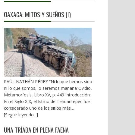
OAXACA: MITOS Y SUEÑOS (I)
RAÚL NATHÁN PÉREZ “Ni lo que hemos sido
ni lo que somos, lo seremos mañana”Ovidio,
Metamorfosis, Libro XV, p. 449 Introducción:
En el Siglo XIX, el Istmo de Tehuantepec fue
considerado uno de los sitios más
estratégicos a nivel mundial. En la mira de los
[Seguir leyendo...]
EU. A mediados del XX, los gobiernos
emanados del PRI iniciaron una serie de
UNA TRÍADA EN PLENA FAENA
proyectos, todos fracasados. Puente