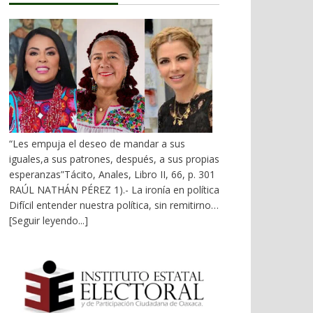
Multimodal Transístmico, Corredor
Transístmico, Proyecto Alfa-Omega, Plan
Puebla-Panamá y otros. En 2018, la 4T volvió
a la carga, considerándolo uno de sus
proyectos emblemáticos. El costo fue
altísimo, permeado por la corrupción y la
complicidad. Sobre la vieja vía inaugurada por
el general Porfirio Díaz (1907), se montaron
nuevas vías. En 2026 sigue siendo un fiasco.
“Les empuja el deseo de mandar a sus
1).- La primera falacia Se ha dicho que el
iguales,a sus patrones, después, a sus propias
Corredor Interoceánico del Istmo de
esperanzas”Tácito, Anales, Libro II, 66, p. 301
Tehuantepec (CIIT), competiría con el Canal
RAÚL NATHÁN PÉREZ 1).- La ironía en política
de Panamá. Falso. Un ejemplo: Éste movilizó
Difícil entender nuestra política, sin remitirnos
en sus esclusas originales y ampliadas en
a expresiones irónicas que dejaron en el
[Seguir leyendo...]
2025, 489.1 millones de toneladas de carga.
léxico mexicano el viejo PRI y el PAN y que,
En 2 años, el CIIT sólo movió 1.1 millones. La
pese a los años, siguen vigentes. Cómo no
línea Z del vapuleado Tren Interoceánico
remitirnos a vocablos como albazo,
proyectó el transporte de 1.4 millones de
borregada, caballada, cargada, chairo,
pasajeros al año, con 3 mil diarios. En 2025
chaquetero, cilindrero, dedazo, madruguete,
sólo trasladó un promedio de 192 pasajeros
politiquería, sospechosismo y tapado (a),