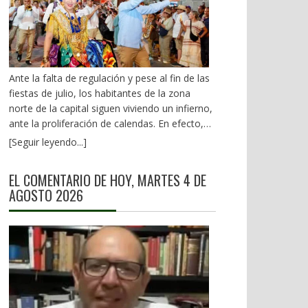
doble estiba. Ello implicaría un período de 10 a
pruebas y pruebas”, cilindreada por su
15 días y eso si los trenes se apoyan con
antecesor. 2).- Los jaloneos en nuestra aldea
tractocamiones que aminoren la carga. Por el
local En Oaxaca, los madruguetes y
Canal de Panamá pasan al año, entre 13 y 14
calenturas tempraneras están a todo vapor
mil barcos de diferentes tamaños y capacidad
para 2028. Veamos el caso de una tríada de
Ante la falta de regulación y pese al fin de las
por sus dos esclusas. El tiempo de recorrido
mujeres. Pueden ser distractores, pero ya se
fiestas de julio, los habitantes de la zona
en las aguas del canal es de 8 a 10 horas,
balconean. Ni violencia digital ni, mucho
norte de la capital siguen viviendo un infierno,
mientras que el tiempo de espera con reserva
menos, violencia por cuestión de género.
ante la proliferación de calendas. En efecto,
es de 24 a 48 horas o sin reserva de 5.4 días.
Pero, si se meten a la cocina, olerán a cebolla.
amén de las graduaciones escolares, festejos
2).- A la zaga marítima A mediados del citado
[Seguir leyendo...]
La Santa Patrona de las fiestas de julio es la
patronales o simple ocurrencia de los
Siglo XIX, el puerto de Salina Cruz era uno de
titular de SECTUR, Saymi Pineda. La
organizadores, las afectaciones al comercio,
los más importantes en el país. En una de sus
Guelaguetza y eventos adicionales no son
EL COMENTARIO DE HOY, MARTES 4 DE
al tránsito vehicular y a la paz social de miles
obras: El estado de Oaxaca, (1886), el gran
festejo de los pueblos originarios o de
AGOSTO 2026
de ciudadanos, dichos eventos se han
diplomático oaxaqueño, Matías Romero,
Oaxaca y sus regiones, sino la Saymi-fest. Es
convertido en una molestia. Ya pasó el
mencionaba manejo de carga, descarga y
la protagonista estelar. La reina del casting,
colapso a la circulación ante la hoy llamada
pago de aduanas. Hoy, con ayuda de IA y
del despilfarro y las cuentas alegres. La
“calenda de las culturas” y los convites de la
datos de la SEMAR, encontramos el rezago
oriunda de Puerto Ángel se placea desde hace
temporada. Eso no ha inhibido que, cualquier
que, en materia de carga y arribo de buques
mucho, con todo y por todos lados. Albazo
hijo de vecino que quiere destacar
tiene nuestro puerto. Un comparativo:
sin más. Ya se subió… a ver quién la baja. De
determinado evento, organice a familiares,
Manzanillo recibe al año un promedio de 3.89
piel dura a la crítica. Casi incalumniable: lo que
compañeros de escuela o trabajo; contrate
millones, un promedio mensual de 320 mil