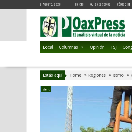
Skip
9 AGOSTO, 2026
INICIO
QUIENES SOMOS
CÓDIGO DE 
to
content
Local
Columnas
Opinión
TSJ
Cong
Estás aquí
Home
Regiones
Istmo
Istmo