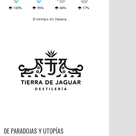
100%
95%
46%
17%
El tiempo en Oaxaca
DE PARADOJAS Y UTOPÍAS