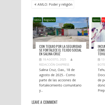
NAVEGACIÓN
AMLO: Poder y religión
DE
ENTRADAS
Istmo
Regiones
Istmo
P
CON TEQUIO POR LA SEGURIDAD
INCU
SE FORTALECE EL TEJIDO SOCIAL
COMU
EN SALINA CRUZ
TEHU
18 AGOSTO, 2025
13
REDACCIÓN OAXPRESS
BOT
Salina Cruz, Oax., 18 de
Tehu
agosto de 2025.- Como
Docu
parte de las acciones de
de p
fortalecimiento comunitario
dond
y...
Prepa
LEAVE A COMMENT