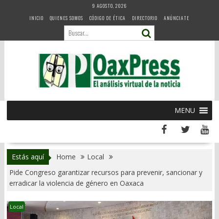
Skip
9 AGOSTO, 2026
to
INICIO
QUIENES SOMOS
CÓDIGO DE ÉTICA
DIRECTORIO
ANÚNCIATE
content
MENU
Estás aquí
Home
Local
Pide Congreso garantizar recursos para prevenir, sancionar y
erradicar la violencia de género en Oaxaca
Local