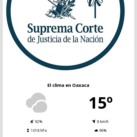
El clima en Oaxaca
15º
92%
8 km/h
1018 hPa
96%