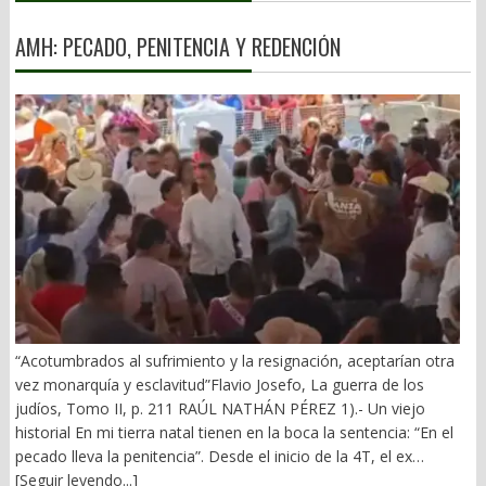
AMH: PECADO, PENITENCIA Y REDENCIÓN
“Acotumbrados al sufrimiento y la resignación, aceptarían otra
vez monarquía y esclavitud”Flavio Josefo, La guerra de los
judíos, Tomo II, p. 211 RAÚL NATHÁN PÉREZ 1).- Un viejo
historial En mi tierra natal tienen en la boca la sentencia: “En el
pecado lleva la penitencia”. Desde el inicio de la 4T, el ex
gobernador Alejandro Murat ha arrastrado un mal fario. El 21 de
[Seguir leyendo...]