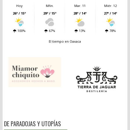
Hoy
Mñn.
Mar. 11
Miér. 12
26º / 15º
29º / 15º
28º / 14º
27º / 14º
100%
67%
13%
78%
El tiempo en Oaxaca
DE PARADOJAS Y UTOPÍAS