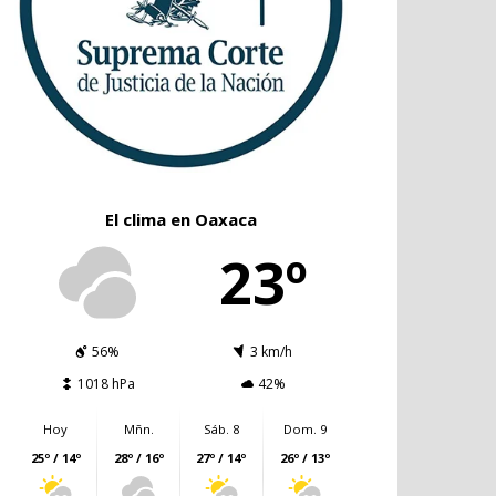
El clima en Oaxaca
23º
56%
3 km/h
1018 hPa
42%
Hoy
Mñn.
Sáb. 8
Dom. 9
25º / 14º
28º / 16º
27º / 14º
26º / 13º