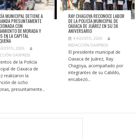
CÍA MUNICIPAL DETIENE A
RAY CHAGOYA RECONOCE LABOR
BANDA PRESUNTAMENTE
DE LA POLICÍA MUNICIPAL DE
CIONADA CON
OAXACA DE JUÁREZ EN SU 36
NAMIENTO DE MORADA Y
ANIVERSARIO
S EN LA CAPITAL
4 AGOSTO, 2026
QUEÑA
REDACCIÓN OAXPRESS
AGOSTO, 2026
El presidente municipal de
CCIÓN OAXPRESS
Oaxaca de Juárez, Ray
entos de la Policía
Chagoya, acompañado por
cipal de Oaxaca de
integrantes de su Cabildo,
ez realizaron la
encabezó...
nción de ocho
onas, presuntamente...