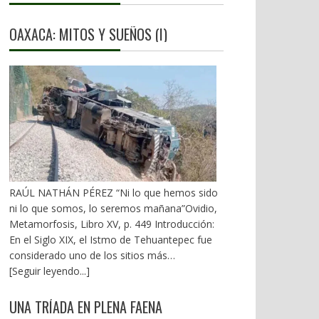
OAXACA: MITOS Y SUEÑOS (I)
RAÚL NATHÁN PÉREZ “Ni lo que hemos sido
ni lo que somos, lo seremos mañana”Ovidio,
Metamorfosis, Libro XV, p. 449 Introducción:
En el Siglo XIX, el Istmo de Tehuantepec fue
considerado uno de los sitios más
estratégicos a nivel mundial. En la mira de los
[Seguir leyendo...]
EU. A mediados del XX, los gobiernos
emanados del PRI iniciaron una serie de
UNA TRÍADA EN PLENA FAENA
proyectos, todos fracasados. Puente