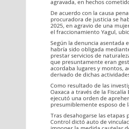
agravada, en hechos cometidos
De acuerdo con la causa penal,
procuradora de justicia se ha
2025, en agravio de una mujer
el fraccionamiento Yagul, ub
Según la denuncia asentada en 
habría sido obligada mediante
prestar servicios de naturale
que presuntamente eran gest
acordaba lugares y montos, a
derivado de dichas actividades
Como resultado de las investig
Oaxaca a través de la Fiscalía
ejecutó una orden de aprehen
presumiblemente esposo de la
Tras desahogarse las etapas p
Control dictó auto de vincula
imponer la medida cautelar de 