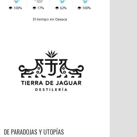
100%
17%
62%
100%
El tiempo en Oaxaca
DE PARADOJAS Y UTOPÍAS