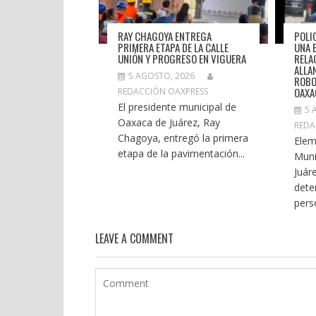
RAY CHAGOYA ENTREGA
POLI
PRIMERA ETAPA DE LA CALLE
UNA 
UNIÓN Y PROGRESO EN VIGUERA
RELA
ALLA
5 AGOSTO, 2026
ROBO
OAXA
REDACCIÓN OAXPRESS
El presidente municipal de
5 
Oaxaca de Juárez, Ray
REDA
Chagoya, entregó la primera
Elem
etapa de la pavimentación...
Muni
Juár
dete
pers
LEAVE A COMMENT