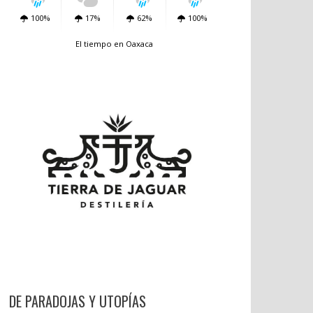
100%
17%
62%
100%
El tiempo en Oaxaca
DE PARADOJAS Y UTOPÍAS