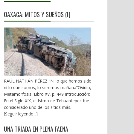
OAXACA: MITOS Y SUEÑOS (I)
RAÚL NATHÁN PÉREZ “Ni lo que hemos sido
ni lo que somos, lo seremos mañana”Ovidio,
Metamorfosis, Libro XV, p. 449 Introducción:
En el Siglo XIX, el Istmo de Tehuantepec fue
considerado uno de los sitios más
estratégicos a nivel mundial. En la mira de los
[Seguir leyendo...]
EU. A mediados del XX, los gobiernos
emanados del PRI iniciaron una serie de
UNA TRÍADA EN PLENA FAENA
proyectos, todos fracasados. Puente