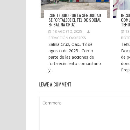
CON TEQUIO POR LA SEGURIDAD
INCU
SE FORTALECE EL TEJIDO SOCIAL
COMU
EN SALINA CRUZ
TEHU
18 AGOSTO, 2025
13
REDACCIÓN OAXPRESS
BOT
Salina Cruz, Oax., 18 de
Tehu
agosto de 2025.- Como
Docu
parte de las acciones de
de p
fortalecimiento comunitario
dond
y...
Prepa
LEAVE A COMMENT