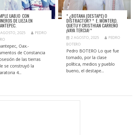
MPLE UABJO CON
* ¿BOTANA (DESTAPE) O
NEROS DE LIEZA EN
DISTRACTOR? * E. MONTERO,
ANTEPEC.
QUETU Y CRISTHIAN CARREÑO
¡VAYA TERCIA! *
 AGOSTO, 2025
PEDRO
2 AGOSTO, 2025
PEDRO
ERO
BOTERO
antepec, Oax.-
Pedro BOTERO Lo que fue
mentos de Constancia
tomado, por la clase
osesión de las tierras
política, medios y pueblo
e se construyó la
bueno, el destape...
ratoria 4...