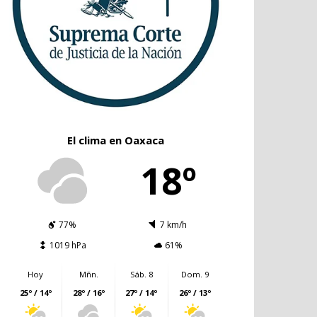
El clima en Oaxaca
18º
77%
7 km/h
1019 hPa
61%
Hoy
Mñn.
Sáb. 8
Dom. 9
25º / 14º
28º / 16º
27º / 14º
26º / 13º