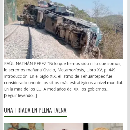
RAÚL NATHÁN PÉREZ “Ni lo que hemos sido ni lo que somos,
lo seremos mañana”Ovidio, Metamorfosis, Libro XV, p. 449
Introducción: En el Siglo XIX, el Istmo de Tehuantepec fue
considerado uno de los sitios más estratégicos a nivel mundial.
En la mira de los EU. A mediados del XX, los gobiernos
emanados del PRI iniciaron una serie de proyectos, todos
[Seguir leyendo...]
fracasados. Puente Multimodal Transístmico, Corredor
Transístmico, Proyecto Alfa-Omega, Plan Puebla-Panamá y
UNA TRÍADA EN PLENA FAENA
otros. En 2018, la 4T volvió a la carga, considerándolo uno de
sus proyectos emblemáticos. El costo fue altísimo, permeado
por la corrupción y la complicidad. Sobre la vieja vía inaugurada