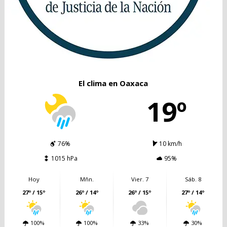
El clima en Oaxaca
19º
76%
10 km/h
1015 hPa
95%
Hoy
Mñn.
Vier. 7
Sáb. 8
27º / 15º
26º / 14º
26º / 15º
27º / 14º
100%
100%
33%
30%