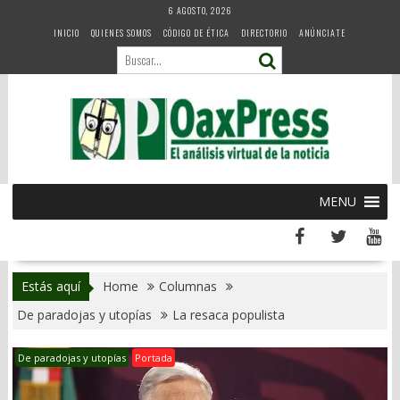
Skip
6 AGOSTO, 2026
to
INICIO
QUIENES SOMOS
CÓDIGO DE ÉTICA
DIRECTORIO
ANÚNCIATE
content
MENU
Estás aquí
Home
Columnas
De paradojas y utopías
La resaca populista
De paradojas y utopías
Portada