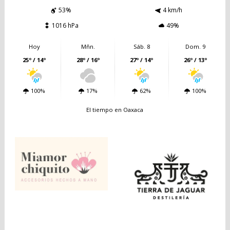
53%
4 km/h
1016 hPa
49%
Hoy
Mñn.
Sáb. 8
Dom. 9
25º / 14º
28º / 16º
27º / 14º
26º / 13º
100%
17%
62%
100%
El tiempo en Oaxaca