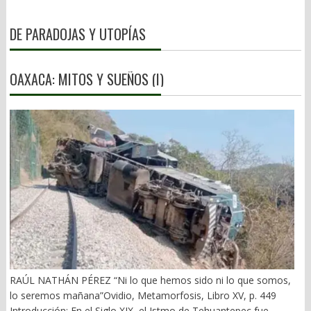
DE PARADOJAS Y UTOPÍAS
OAXACA: MITOS Y SUEÑOS (I)
RAÚL NATHÁN PÉREZ “Ni lo que hemos sido ni lo que somos,
lo seremos mañana”Ovidio, Metamorfosis, Libro XV, p. 449
Introducción: En el Siglo XIX, el Istmo de Tehuantepec fue