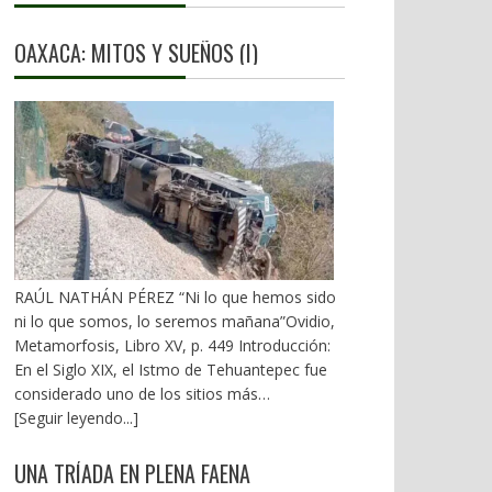
OAXACA: MITOS Y SUEÑOS (I)
RAÚL NATHÁN PÉREZ “Ni lo que hemos sido
ni lo que somos, lo seremos mañana”Ovidio,
Metamorfosis, Libro XV, p. 449 Introducción:
En el Siglo XIX, el Istmo de Tehuantepec fue
considerado uno de los sitios más
estratégicos a nivel mundial. En la mira de los
[Seguir leyendo...]
EU. A mediados del XX, los gobiernos
emanados del PRI iniciaron una serie de
UNA TRÍADA EN PLENA FAENA
proyectos, todos fracasados. Puente