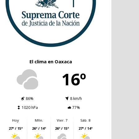
El clima en Oaxaca
16º
86%
8 km/h
1020 hPa
77%
Hoy
Mñn.
Vier. 7
Sáb. 8
27º / 15º
26º / 14º
26º / 15º
27º / 14º