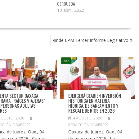
CERQUEDA
10 abril, 2022
Rinde EPM Tercer Informe Legislativo
Local
ENTA SECTUR OAXACA
EJERCERÁ CEABIEN INVERSIÓN
RAMA “RAÍCES VIAJERAS”
HISTÓRICA EN MATERIA
 PERSONAS ADULTAS
HÍDRICA, DE SANEAMIENTO Y
RES
RESCATE DE RÍOS EN 2026
AGOSTO, 2026
4 AGOSTO, 2026
CCIÓN OAXPRESS
REDACCIÓN OAXPRESS
ca de Juárez, Oax., 04
Oaxaca de Juárez, Oax., 04
gosto de 2026.- Como
de agosto de 2026.- La