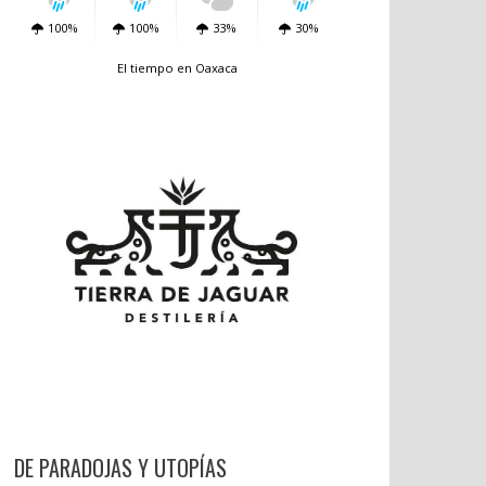
100%
100%
33%
30%
El tiempo en Oaxaca
DE PARADOJAS Y UTOPÍAS