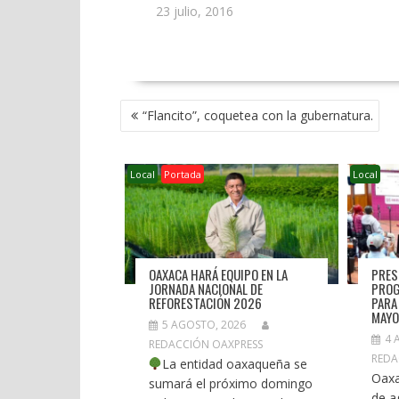
23 julio, 2016
NAVEGACIÓN
“Flancito”, coquetea con la gubernatura.
DE
ENTRADAS
Local
Portada
Local
OAXACA HARÁ EQUIPO EN LA
PRES
JORNADA NACIONAL DE
PROG
REFORESTACIÓN 2026
PARA
MAYO
5 AGOSTO, 2026
4 
REDACCIÓN OAXPRESS
REDA
La entidad oaxaqueña se
Oaxa
sumará el próximo domingo
de a