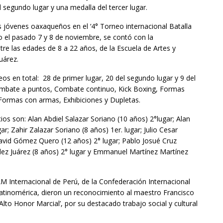
l segundo lugar y una medalla del tercer lugar.
s jóvenes oaxaqueños en el ‘4° Torneo internacional Batalla
el pasado 7 y 8 de noviembre, se contó con la
re las edades de 8 a 22 años, de la Escuela de Artes y
uárez.
os en total: 28 de primer lugar, 20 del segundo lugar y 9 del
 Combate a puntos, Combate continuo, Kick Boxing, Formas
, Formas con armas, Exhibiciones y Dupletas.
ios son: Alan Abdiel Salazar Soriano (10 años) 2°lugar; Alan
ar; Zahir Zalazar Soriano (8 años) 1er. lugar; Julio Cesar
 David Gómez Quero (12 años) 2° lugar; Pablo Josué Cruz
dez Juárez (8 años) 2° lugar y Emmanuel Martínez Martínez
 Internacional de Perú, de la Confederación Internacional
tinomérica, dieron un reconocimiento al maestro Francisco
lto Honor Marcial’, por su destacado trabajo social y cultural