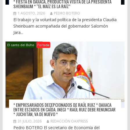
* FIESTA EN OAXACA, PRODUCTIVA VISITA DE LA PRESIDENTA
SHEINBAUM * “EL MAÍZ ES LA RAÍZ”
1 AGOSTO, 2026
PEDRO BOTERO
El trabajo y la voluntad política de la presidenta Claudia
Sheinbuam acompañada del gobernador Salomón
Jara...
El canto del Búho
Portada
* EMPRESARIADOS DECEPCIONADOS DE RAÚL RUIZ * OAXACA
ENTRE ESTADOS EN CAÍDA. INEGI * RAÚL RUIZ DEBE RENUNCIAR
* JUCHITÁN, VA DE NUEVO *
31 JULIO, 2026
REDACCIÓN OAXPRESS
Pedro BOTERO El secretario de Economía del