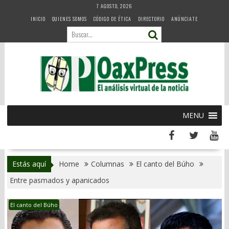
Skip
7 AGOSTO, 2026
to
INICIO
QUIENES SOMOS
CÓDIGO DE ÉTICA
DIRECTORIO
ANÚNCIATE
content
MENU
Estás aquí
Home
Columnas
El canto del Búho
Entre pasmados y apanicados
El canto del Búho