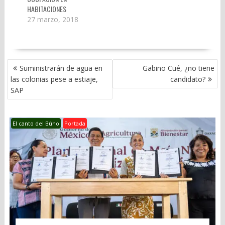
HABITACIONES
27 marzo, 2018
NAVEGACIÓN
Suministrarán de agua en
Gabino Cué, ¿no tiene
DE
las colonias pese a estiaje,
candidato?
ENTRADAS
SAP
El canto del Búho
Portada