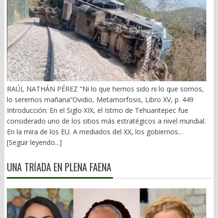
RAÚL NATHÁN PÉREZ “Ni lo que hemos sido ni lo que somos,
lo seremos mañana”Ovidio, Metamorfosis, Libro XV, p. 449
Introducción: En el Siglo XIX, el Istmo de Tehuantepec fue
considerado uno de los sitios más estratégicos a nivel mundial.
En la mira de los EU. A mediados del XX, los gobiernos
emanados del PRI iniciaron una serie de proyectos, todos
[Seguir leyendo...]
fracasados. Puente Multimodal Transístmico, Corredor
Transístmico, Proyecto Alfa-Omega, Plan Puebla-Panamá y
UNA TRÍADA EN PLENA FAENA
otros. En 2018, la 4T volvió a la carga, considerándolo uno de
sus proyectos emblemáticos. El costo fue altísimo, permeado
por la corrupción y la complicidad. Sobre la vieja vía inaugurada
por el general Porfirio Díaz (1907), se montaron nuevas vías. En
2026 sigue siendo un fiasco. 1).- La primera falacia Se ha dicho