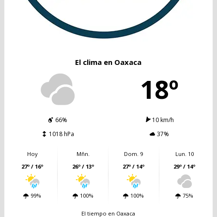
El clima en Oaxaca
18º
66%
10 km/h
1018 hPa
37%
Hoy
Mñn.
Dom. 9
Lun. 10
27º / 16º
26º / 13º
27º / 14º
29º / 14º
99%
100%
100%
75%
El tiempo en Oaxaca