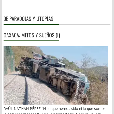
DE PARADOJAS Y UTOPÍAS
OAXACA: MITOS Y SUEÑOS (I)
RAÚL NATHÁN PÉREZ “Ni lo que hemos sido ni lo que somos,