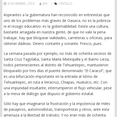
8 DICIEMBRE, 2015
JPA
CINTILLO
Aspirantes a la gubernatura han reconocido en entrevistas que
uno de los problemas más graves de Oaxaca, no es la pobreza
ni el rezago educativo: es la gobernabilidad. Existe una cultura,
bastante arraigada en nuestra gente, de que no vale la pena
trabajar, hay que bloquear vialidades, carreteras u oficinas, para
obtener dádivas. Dinero contante y sonante. Fresco, pues.
La semana pasada por ejemplo, no más de ochenta vecinos de
Santa Cruz Tagolaba, Santa María Mixtequilla y el Barrio Lieza,
todos pertenecientes al distrito de Tehuantepec, mantuvieron
bloqueado por tres días el puente denominado “El Caracol”, que
es una bifurcación importante en la entrada al Istmo de
Tehuantepec, en ruta a Veracruz, Chiapas, Huatulco, etc. Con
una impunidad insultante, interrumpieron el flujo vehicular, pese
a la mesa de diálogo que dispuso el gobierno estatal.
Sólo hay que imaginarse la frustración y la impotencia de miles
de pasajeros, automovilistas, transportistas y otros, ante esta
amenaza a la libertad de tránsito. Y no eran más de ochenta