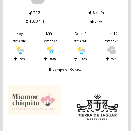
79%
8 km/h
1020 hPa
31%
Hoy
Mñn.
Dom. 9
Lun. 10
27º / 16º
26º / 13º
27º / 14º
29º / 14º
99%
100%
100%
75%
El tiempo en Oaxaca