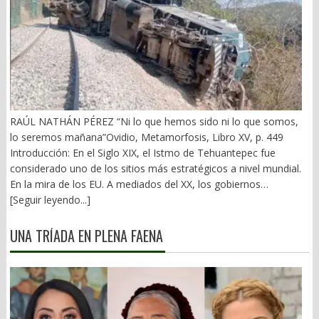
RAÚL NATHÁN PÉREZ “Ni lo que hemos sido ni lo que somos,
lo seremos mañana”Ovidio, Metamorfosis, Libro XV, p. 449
Introducción: En el Siglo XIX, el Istmo de Tehuantepec fue
considerado uno de los sitios más estratégicos a nivel mundial.
En la mira de los EU. A mediados del XX, los gobiernos
emanados del PRI iniciaron una serie de proyectos, todos
[Seguir leyendo...]
fracasados. Puente Multimodal Transístmico, Corredor
Transístmico, Proyecto Alfa-Omega, Plan Puebla-Panamá y
UNA TRÍADA EN PLENA FAENA
otros. En 2018, la 4T volvió a la carga, considerándolo uno de
sus proyectos emblemáticos. El costo fue altísimo, permeado
por la corrupción y la complicidad. Sobre la vieja vía inaugurada
por el general Porfirio Díaz (1907), se montaron nuevas vías. En
2026 sigue siendo un fiasco. 1).- La primera falacia Se ha dicho