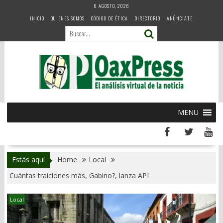
Skip
6 AGOSTO, 2026
to
INICIO
QUIENES SOMOS
CÓDIGO DE ÉTICA
DIRECTORIO
ANÚNCIATE
content
MENU
Estás aquí
Home
Local
Cuántas traiciones más, Gabino?, lanza API
Local