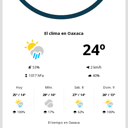
El clima en Oaxaca
24º
53%
2 km/h
1017 hPa
40%
Hoy
Mñn.
Sáb. 8
Dom. 9
25º / 14º
28º / 16º
27º / 14º
26º / 13º
100%
17%
62%
100%
El tiempo en Oaxaca