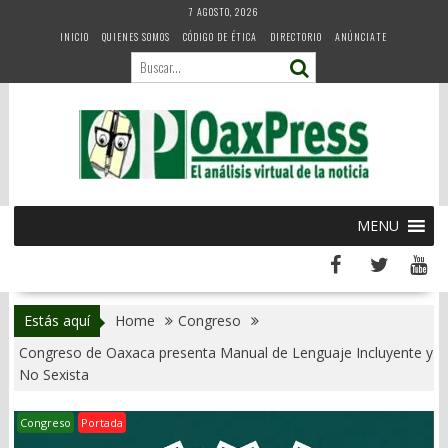
Skip
7 AGOSTO, 2026
to
INICIO
QUIENES SOMOS
CÓDIGO DE ÉTICA
DIRECTORIO
ANÚNCIATE
content
MENU
Estás aquí
Home
Congreso
Congreso de Oaxaca presenta Manual de Lenguaje Incluyente y
No Sexista
Congreso
Portada