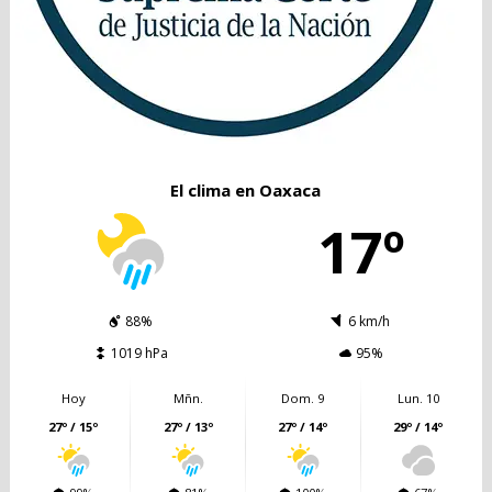
El clima en Oaxaca
17º
88%
6 km/h
1019 hPa
95%
Hoy
Mñn.
Dom. 9
Lun. 10
27º / 15º
27º / 13º
27º / 14º
29º / 14º