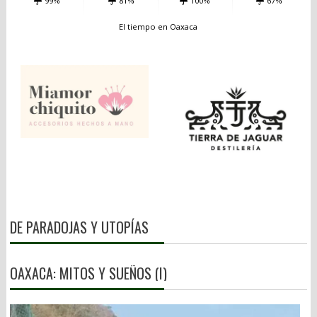
99%
81%
100%
67%
El tiempo en Oaxaca
DE PARADOJAS Y UTOPÍAS
OAXACA: MITOS Y SUEÑOS (I)