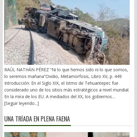
RAÚL NATHÁN PÉREZ “Ni lo que hemos sido ni lo que somos,
lo seremos mañana”Ovidio, Metamorfosis, Libro XV, p. 449
Introducción: En el Siglo XIX, el Istmo de Tehuantepec fue
considerado uno de los sitios más estratégicos a nivel mundial.
En la mira de los EU. A mediados del XX, los gobiernos
emanados del PRI iniciaron una serie de proyectos, todos
[Seguir leyendo...]
fracasados. Puente Multimodal Transístmico, Corredor
Transístmico, Proyecto Alfa-Omega, Plan Puebla-Panamá y
UNA TRÍADA EN PLENA FAENA
otros. En 2018, la 4T volvió a la carga, considerándolo uno de
sus proyectos emblemáticos. El costo fue altísimo, permeado
por la corrupción y la complicidad. Sobre la vieja vía inaugurada