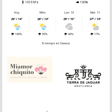
1019 hPa
100%
Hoy
Mñn.
Lun. 10
Mar. 11
26º / 14º
26º / 14º
29º / 15º
27º / 14º
100%
95%
46%
17%
El tiempo en Oaxaca