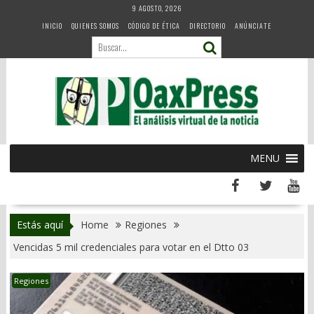
Skip
9 AGOSTO, 2026
to
INICIO
QUIENES SOMOS
CÓDIGO DE ÉTICA
DIRECTORIO
ANÚNCIATE
content
MENU
Estás aquí
Home
Regiones
Vencidas 5 mil credenciales para votar en el Dtto 03
Regiones