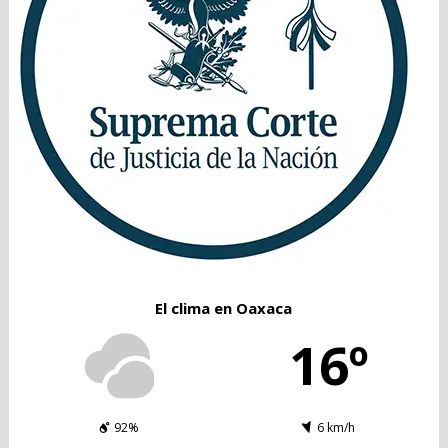
El clima en Oaxaca
16º
92%
6 km/h