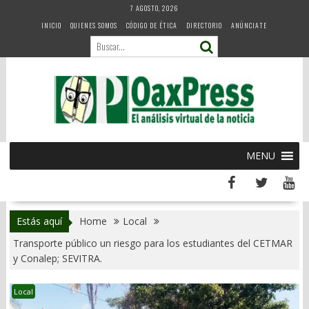
Skip
7 AGOSTO, 2026
to
INICIO
QUIENES SOMOS
CÓDIGO DE ÉTICA
DIRECTORIO
ANÚNCIATE
content
MENU
Estás aquí
Home
Local
Transporte público un riesgo para los estudiantes del CETMAR
y Conalep; SEVITRA.
Local