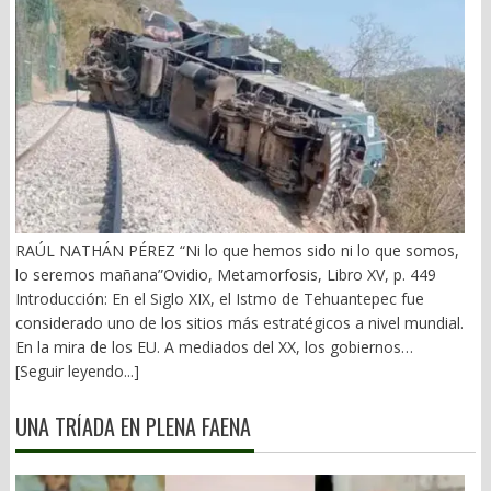
RAÚL NATHÁN PÉREZ “Ni lo que hemos sido ni lo que somos,
lo seremos mañana”Ovidio, Metamorfosis, Libro XV, p. 449
Introducción: En el Siglo XIX, el Istmo de Tehuantepec fue
considerado uno de los sitios más estratégicos a nivel mundial.
En la mira de los EU. A mediados del XX, los gobiernos
emanados del PRI iniciaron una serie de proyectos, todos
[Seguir leyendo...]
fracasados. Puente Multimodal Transístmico, Corredor
Transístmico, Proyecto Alfa-Omega, Plan Puebla-Panamá y
UNA TRÍADA EN PLENA FAENA
otros. En 2018, la 4T volvió a la carga, considerándolo uno de
sus proyectos emblemáticos. El costo fue altísimo, permeado