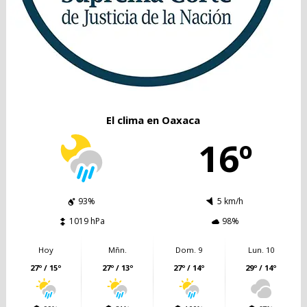
El clima en Oaxaca
16º
93%
5 km/h
1019 hPa
98%
Hoy
Mñn.
Dom. 9
Lun. 10
27º / 15º
27º / 13º
27º / 14º
29º / 14º