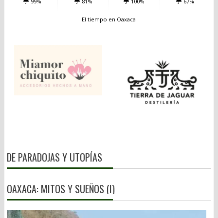
99%
81%
100%
67%
El tiempo en Oaxaca
DE PARADOJAS Y UTOPÍAS
OAXACA: MITOS Y SUEÑOS (I)