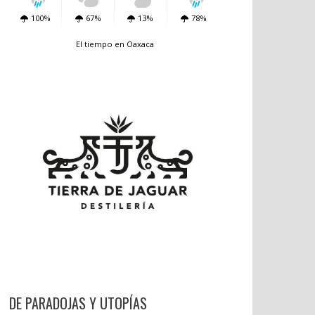
100%
67%
13%
78%
El tiempo en Oaxaca
DE PARADOJAS Y UTOPÍAS