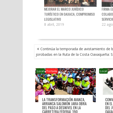
MEJORAR EL MARCO JURÍDICO
FIRMA E
TURÍSTICO EN OAXACA, COMPROMISO
COLABO
LEGISLATIVO
SERVIC
8 abril, 2019
22 ago
NAVEGACIÓN
Continúa la temporada de avistamiento de b
DE
jorobadas en la Ruta de la Costa Oaxaqueña: S
ENTRADAS
Local
Portada
Local
LA TRANSFORMACIÓN AVANZA,
CONV
ARRANCA SALOMÓN JARA OBRA
EN E
DEL PASO A DESNIVEL EN LA
DEL 
CARRETERA FEDERAL 190
OAXA