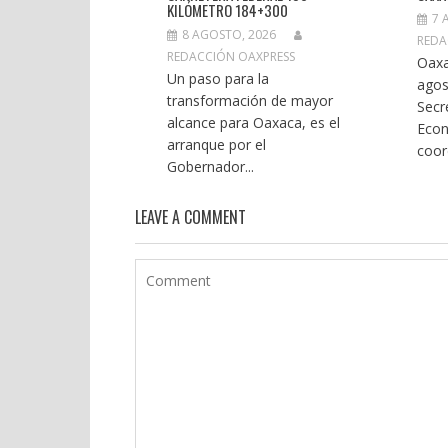
KILÓMETRO 184+300
7 
8 AGOSTO, 2026
REDA
REDACCIÓN OAXPRESS
Oaxa
Un paso para la
agos
transformación de mayor
Secr
alcance para Oaxaca, es el
Econ
arranque por el
coor
Gobernador...
LEAVE A COMMENT