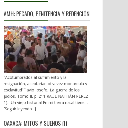
AMH: PECADO, PENITENCIA Y REDENCIÓN
“Acotumbrados al sufrimiento y la
resignación, aceptarían otra vez monarquía y
esclavitud”Flavio Josefo, La guerra de los
judíos, Tomo II, p. 211 RAÚL NATHÁN PÉREZ
1).- Un viejo historial En mi tierra natal tienen
en la boca la sentencia: “En el pecado lleva la
[Seguir leyendo...]
penitencia”. Desde el inicio de la 4T, el ex
gobernador Alejandro Murat ha arrastrado un
OAXACA: MITOS Y SUEÑOS (I)
mal fario. El 21 de diciembre de 2018 vivió los