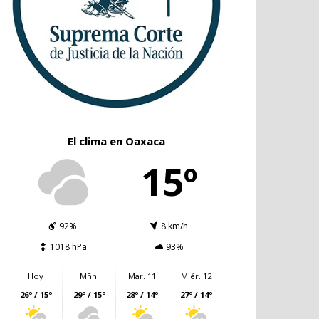
El clima en Oaxaca
15º
92%
8 km/h
1018 hPa
93%
Hoy
Mñn.
Mar. 11
Miér. 12
26º / 15º
29º / 15º
28º / 14º
27º / 14º