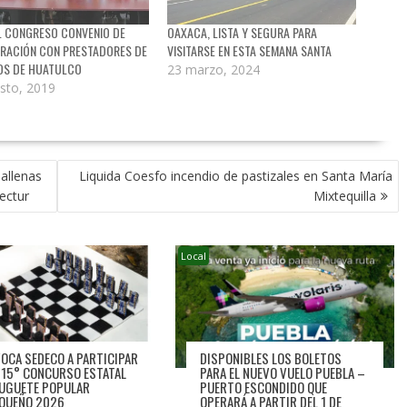
L CONGRESO CONVENIO DE
OAXACA, LISTA Y SEGURA PARA
RACIÓN CON PRESTADORES DE
VISITARSE EN ESTA SEMANA SANTA
IOS DE HUATULCO
23 marzo, 2024
sto, 2019
allenas
Liquida Coesfo incendio de pastizales en Santa María
ectur
Mixtequilla
Local
OCA SEDECO A PARTICIPAR
DISPONIBLES LOS BOLETOS
L 15° CONCURSO ESTATAL
PARA EL NUEVO VUELO PUEBLA –
JUGUETE POPULAR
PUERTO ESCONDIDO QUE
QUEÑO 2026
OPERARÁ A PARTIR DEL 1 DE