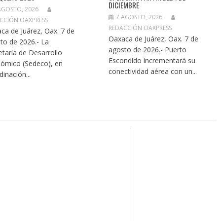
DICIEMBRE
AGOSTO, 2026
7 AGOSTO, 2026
CCIÓN OAXPRESS
REDACCIÓN OAXPRESS
ca de Juárez, Oax. 7 de
Oaxaca de Juárez, Oax. 7 de
to de 2026.- La
agosto de 2026.- Puerto
etaría de Desarrollo
Escondido incrementará su
ómico (Sedeco), en
conectividad aérea con un...
dinación...