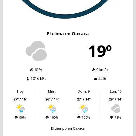
El clima en Oaxaca
19º
61%
9 km/h
1016 hPa
25%
Hoy
Mñn.
Dom. 9
Lun. 10
27º / 16º
26º / 14º
27º / 14º
29º / 14º
99%
100%
100%
78%
El tiempo en Oaxaca