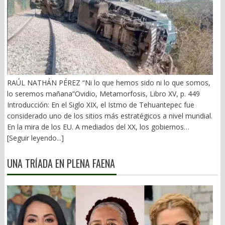
RAÚL NATHÁN PÉREZ “Ni lo que hemos sido ni lo que somos,
lo seremos mañana”Ovidio, Metamorfosis, Libro XV, p. 449
Introducción: En el Siglo XIX, el Istmo de Tehuantepec fue
considerado uno de los sitios más estratégicos a nivel mundial.
En la mira de los EU. A mediados del XX, los gobiernos
emanados del PRI iniciaron una serie de proyectos, todos
[Seguir leyendo...]
fracasados. Puente Multimodal Transístmico, Corredor
Transístmico, Proyecto Alfa-Omega, Plan Puebla-Panamá y
UNA TRÍADA EN PLENA FAENA
otros. En 2018, la 4T volvió a la carga, considerándolo uno de
sus proyectos emblemáticos. El costo fue altísimo, permeado
por la corrupción y la complicidad. Sobre la vieja vía inaugurada
por el general Porfirio Díaz (1907), se montaron nuevas vías. En
2026 sigue siendo un fiasco. 1).- La primera falacia Se ha dicho