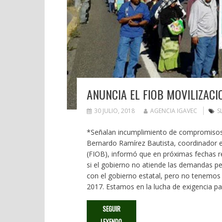
ANUNCIA EL FIOB MOVILIZAC
30 JULIO, 2018
AGENCIA IGAVEC
S
*Señalan incumplimiento de compromisos
Bernardo Ramírez Bautista, coordinador e
(FIOB), informó que en próximas fechas re
si el gobierno no atiende las demandas p
con el gobierno estatal, pero no tenemos 
2017. Estamos en la lucha de exigencia p
SEGUIR
LEYENDO