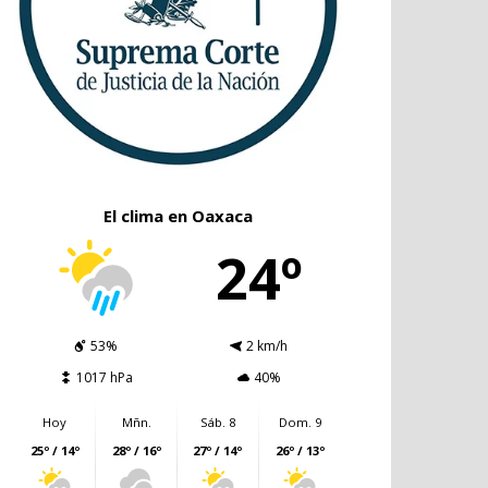
El clima en Oaxaca
24º
53%
2 km/h
1017 hPa
40%
Hoy
Mñn.
Sáb. 8
Dom. 9
25º / 14º
28º / 16º
27º / 14º
26º / 13º