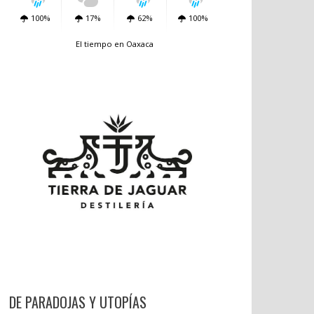
100%
17%
62%
100%
El tiempo en Oaxaca
DE PARADOJAS Y UTOPÍAS