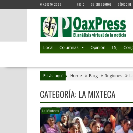
Skip
6 AGOSTO, 2026
INICIO
QUIENES SOMOS
CÓDIGO DE 
to
content
Local
Columnas
Opinión
TSJ
Cong
Estás aquí
Home
Blog
Regiones
L
CATEGORÍA:
LA MIXTECA
La Mixteca