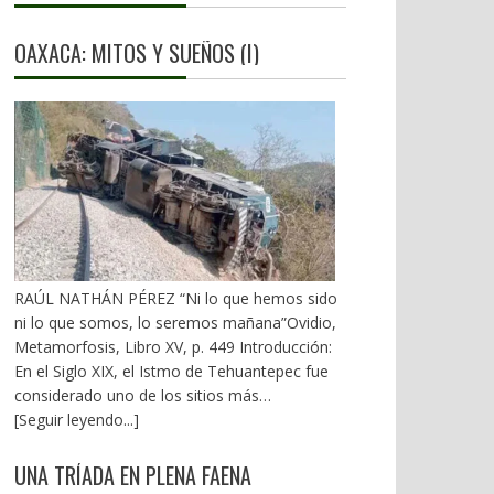
OAXACA: MITOS Y SUEÑOS (I)
RAÚL NATHÁN PÉREZ “Ni lo que hemos sido
ni lo que somos, lo seremos mañana”Ovidio,
Metamorfosis, Libro XV, p. 449 Introducción:
En el Siglo XIX, el Istmo de Tehuantepec fue
considerado uno de los sitios más
estratégicos a nivel mundial. En la mira de los
[Seguir leyendo...]
EU. A mediados del XX, los gobiernos
emanados del PRI iniciaron una serie de
UNA TRÍADA EN PLENA FAENA
proyectos, todos fracasados. Puente