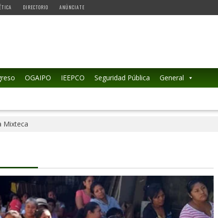
ÉTICA
DIRECTORIO
ANÚNCIATE
reso
OGAIPO
IEEPCO
Seguridad Pública
General
a Mixteca