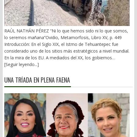
RAÚL NATHÁN PÉREZ “Ni lo que hemos sido ni lo que somos,
lo seremos mañana”Ovidio, Metamorfosis, Libro XV, p. 449
Introducción: En el Siglo XIX, el Istmo de Tehuantepec fue
considerado uno de los sitios más estratégicos a nivel mundial.
En la mira de los EU. A mediados del XX, los gobiernos
emanados del PRI iniciaron una serie de proyectos, todos
[Seguir leyendo...]
fracasados. Puente Multimodal Transístmico, Corredor
Transístmico, Proyecto Alfa-Omega, Plan Puebla-Panamá y
UNA TRÍADA EN PLENA FAENA
otros. En 2018, la 4T volvió a la carga, considerándolo uno de
sus proyectos emblemáticos. El costo fue altísimo, permeado
por la corrupción y la complicidad. Sobre la vieja vía inaugurada
por el general Porfirio Díaz (1907), se montaron nuevas vías. En
2026 sigue siendo un fiasco. 1).- La primera falacia Se ha dicho
que el Corredor Interoceánico del Istmo de Tehuantepec (CIIT),
competiría con el Canal de Panamá. Falso. Un ejemplo: Éste
movilizó en sus esclusas originales y ampliadas en 2025, 489.1