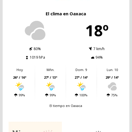
El clima en Oaxaca
18º
80%
7 km/h
1019 hPa
94%
Hoy
Mñn.
Dom. 9
Lun. 10
26º / 16º
27º / 13º
27º / 14º
29º / 14º
99%
99%
100%
75%
El tiempo en Oaxaca