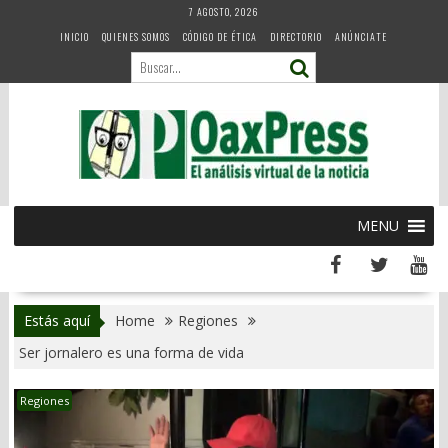
Skip
7 AGOSTO, 2026
to
INICIO
QUIENES SOMOS
CÓDIGO DE ÉTICA
DIRECTORIO
ANÚNCIATE
content
MENU
Estás aquí
Home
Regiones
Ser jornalero es una forma de vida
Regiones