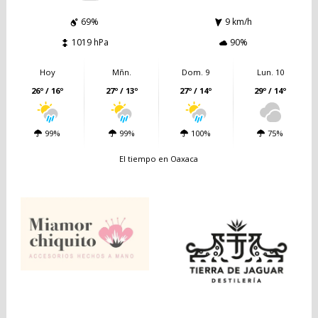
69%
9 km/h
1019 hPa
90%
Hoy
Mñn.
Dom. 9
Lun. 10
26º / 16º
27º / 13º
27º / 14º
29º / 14º
99%
99%
100%
75%
El tiempo en Oaxaca