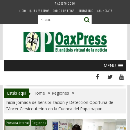
Skip
7 AGOSTO, 2026
to
INICIO
QUIENES SOMOS
CÓDIGO DE ÉTICA
DIRECTORIO
ANÚNCIATE
content
MENU
Estás aquí
Home
Regiones
Inicia Jornada de Sensibilización y Detección Oportuna de
Cáncer Cervicouterino en la Cuenca del Papaloapan
Portada lateral
Regiones