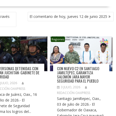
través
El comentario de hoy, jueves 12 de junio 2025
Regiones
PERSONAS DETENIDAS CON
CON NUEVO C2 EN SANTIAGO
LAN JUCHITÁN: GABINETE DE
JAMILTEPEC, GARANTIZA
RIDAD
SALOMÓN JARA MAYOR
SEGURIDAD PARA EL PUEBLO
 JULIO, 2026
3 JULIO, 2026
CCIÓN OAXPRESS
REDACCIÓN OAXPRESS
ca de Juárez, Oax., 16
Santiago Jamiltepec, Oax.,
lio de 2026.- El
03 de julio de 2026.- El
nete de Seguridad
Gobernador de Oaxaca,
ma los logros del...
Salomón Jara Cruz inauguró