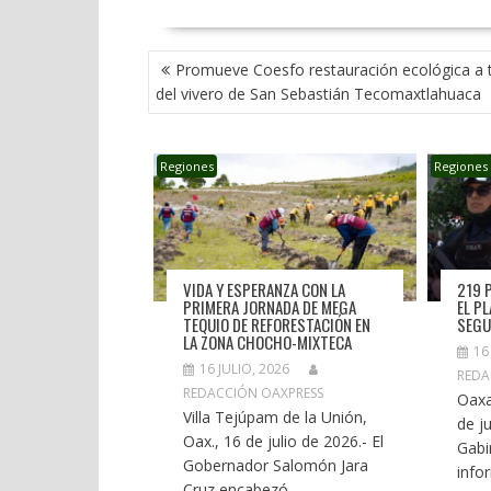
NAVEGACIÓN
Promueve Coesfo restauración ecológica a 
DE
del vivero de San Sebastián Tecomaxtlahuaca
ENTRADAS
Regiones
Regiones
VIDA Y ESPERANZA CON LA
219 
PRIMERA JORNADA DE MEGA
EL P
TEQUIO DE REFORESTACIÓN EN
SEGU
LA ZONA CHOCHO-MIXTECA
16
16 JULIO, 2026
REDA
REDACCIÓN OAXPRESS
Oaxa
Villa Tejúpam de la Unión,
de ju
Oax., 16 de julio de 2026.- El
Gabi
Gobernador Salomón Jara
infor
Cruz encabezó...