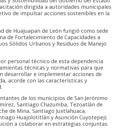
as y Sostenibilidad del Gobierno del Estado
acitación dirigida a autoridades municipales
etivo de impulsar acciones sostenibles en la
dad de Huajuapan de León fungió como sede
ama de Fortalecimiento de Capacidades a
uos Sólidos Urbanos y Residuos de Manejo
por personal técnico de esta dependencia
ramientas técnicas y normativas para que
n desarrollar e implementar acciones de
a, acorde con las características y
.
entantes de los municipios de San Jerónimo
amírez, Santiago Chazumba, Tezoatlán de
che de Mina, Santiago Juxtlahuaca,
iago Huajolotitlán y Asunción Cuyotepeji;
ción a colaborar en estrategias conjuntas.