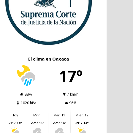
El clima en Oaxaca
17º
88%
7 km/h
1020 hPa
96%
Hoy
Mñn.
Mar. 11
Miér. 12
27º / 14º
29º / 15º
29º / 14º
29º / 14º