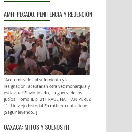
AMH: PECADO, PENITENCIA Y REDENCIÓN
“Acotumbrados al sufrimiento y la
resignación, aceptarían otra vez monarquía y
esclavitud”Flavio Josefo, La guerra de los
judíos, Tomo II, p. 211 RAÚL NATHÁN PÉREZ
1).- Un viejo historial En mi tierra natal tienen
en la boca la sentencia: “En el pecado lleva la
[Seguir leyendo...]
penitencia”. Desde el inicio de la 4T, el ex
gobernador Alejandro Murat ha arrastrado un
OAXACA: MITOS Y SUEÑOS (I)
mal fario. El 21 de diciembre de 2018 vivió los