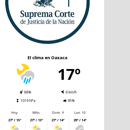
El clima en Oaxaca
17º
88%
6 km/h
1019 hPa
95%
Hoy
Mñn.
Dom. 9
Lun. 10
27º / 15º
27º / 13º
27º / 14º
29º / 14º