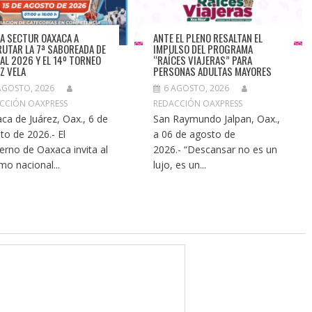
TA SECTUR OAXACA A
ANTE EL PLENO RESALTAN EL
RUTAR LA 7ª SABOREADA DE
IMPULSO DEL PROGRAMA
AL 2026 Y EL 14º TORNEO
“RAÍCES VIAJERAS” PARA
EZ VELA
PERSONAS ADULTAS MAYORES
AGOSTO, 2026
6 AGOSTO, 2026
CCIÓN OAXPRESS
REDACCIÓN OAXPRESS
ca de Juárez, Oax., 6 de
San Raymundo Jalpan, Oax.,
to de 2026.- El
a 06 de agosto de
erno de Oaxaca invita al
2026.- “Descansar no es un
smo nacional...
lujo, es un...