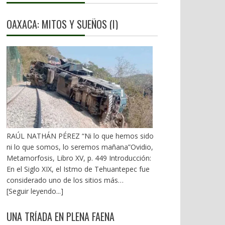
OAXACA: MITOS Y SUEÑOS (I)
RAÚL NATHÁN PÉREZ “Ni lo que hemos sido
ni lo que somos, lo seremos mañana”Ovidio,
Metamorfosis, Libro XV, p. 449 Introducción:
En el Siglo XIX, el Istmo de Tehuantepec fue
considerado uno de los sitios más
estratégicos a nivel mundial. En la mira de los
[Seguir leyendo...]
EU. A mediados del XX, los gobiernos
emanados del PRI iniciaron una serie de
UNA TRÍADA EN PLENA FAENA
proyectos, todos fracasados. Puente