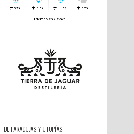
99%
81%
100%
67%
El tiempo en Oaxaca
DE PARADOJAS Y UTOPÍAS