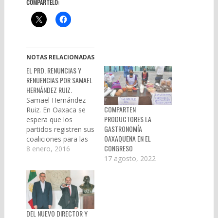
COMPÁRTELO:
NOTAS RELACIONADAS
EL PRD. RENUNCIAS Y
RENUENCIAS POR SAMAEL
HERNÁNDEZ RUIZ.
Samael Hernández
COMPARTEN
Ruiz. En Oaxaca se
PRODUCTORES LA
espera que los
GASTRONOMÍA
partidos registren sus
OAXAQUEÑA EN EL
coaliciones para las
CONGRESO
elecciones de este
8 enero, 2016
año, pero al parecer
17 agosto, 2022
se presentan algunas
dificultades. Por lo
anterior o por alguna
otra razón, el IEEPCO
amplió el plazo para
DEL NUEVO DIRECTOR Y
recibir las solicitudes