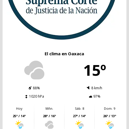
El clima en Oaxaca
15º
88%
8 km/h
1020 hPa
97%
Hoy
Mñn.
Sáb. 8
Dom. 9
25º / 14º
28º / 16º
27º / 14º
26º / 13º