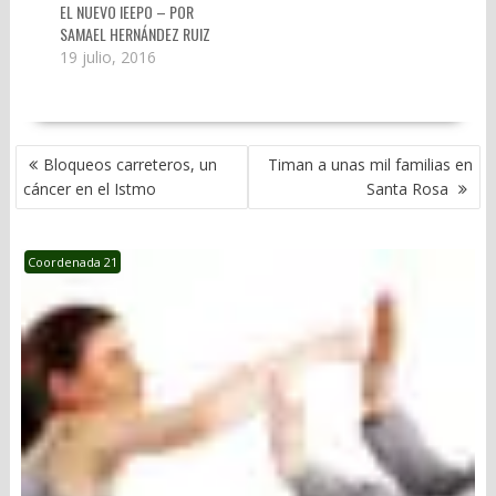
EL NUEVO IEEPO – POR
y el limite para
SAMAEL HERNÁNDEZ RUIZ
resolver al respecto…
19 julio, 2016
NAVEGACIÓN
Bloqueos carreteros, un
Timan a unas mil familias en
DE
cáncer en el Istmo
Santa Rosa
ENTRADAS
Coordenada 21