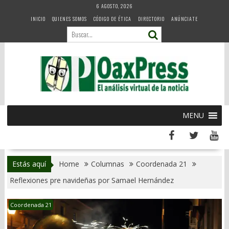
Skip
6 AGOSTO, 2026
to
INICIO
QUIENES SOMOS
CÓDIGO DE ÉTICA
DIRECTORIO
ANÚNCIATE
content
MENU
Estás aquí
Home
Columnas
Coordenada 21
Reflexiones pre navideñas por Samael Hernández
Coordenada 21