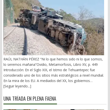
RAÚL NATHÁN PÉREZ “Ni lo que hemos sido ni lo que somos,
lo seremos mañana”Ovidio, Metamorfosis, Libro XV, p. 449
Introducción: En el Siglo XIX, el Istmo de Tehuantepec fue
considerado uno de los sitios más estratégicos a nivel mundial.
En la mira de los EU. A mediados del XX, los gobiernos
emanados del PRI iniciaron una serie de proyectos, todos
[Seguir leyendo...]
fracasados. Puente Multimodal Transístmico, Corredor
Transístmico, Proyecto Alfa-Omega, Plan Puebla-Panamá y
UNA TRÍADA EN PLENA FAENA
otros. En 2018, la 4T volvió a la carga, considerándolo uno de
sus proyectos emblemáticos. El costo fue altísimo, permeado