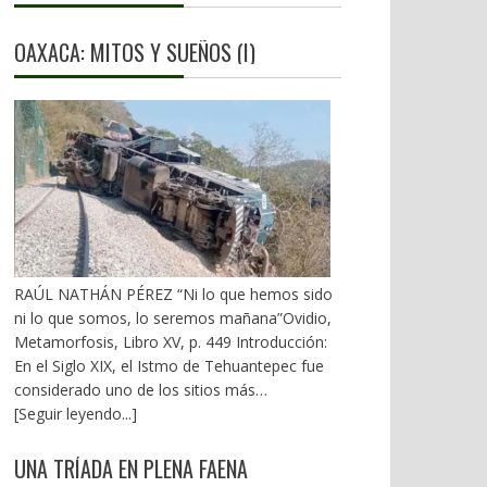
OAXACA: MITOS Y SUEÑOS (I)
RAÚL NATHÁN PÉREZ “Ni lo que hemos sido
ni lo que somos, lo seremos mañana”Ovidio,
Metamorfosis, Libro XV, p. 449 Introducción:
En el Siglo XIX, el Istmo de Tehuantepec fue
considerado uno de los sitios más
estratégicos a nivel mundial. En la mira de los
[Seguir leyendo...]
EU. A mediados del XX, los gobiernos
emanados del PRI iniciaron una serie de
UNA TRÍADA EN PLENA FAENA
proyectos, todos fracasados. Puente