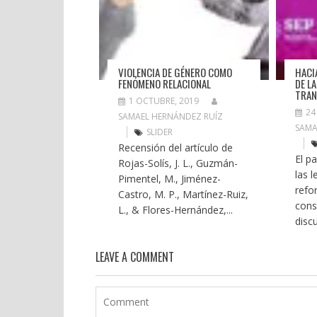
VIOLENCIA DE GÉNERO COMO
HACI
FENÓMENO RELACIONAL
DE L
TRAN
1 OCTUBRE, 2019
24
SAMAEL HERNÁNDEZ RUÍZ
SAMA
SLIDER
Recensión del artículo de
El p
Rojas-Solís, J. L., Guzmán-
las 
Pimentel, M., Jiménez-
refo
Castro, M. P., Martínez-Ruiz,
cons
L., & Flores-Hernández,...
discu
LEAVE A COMMENT