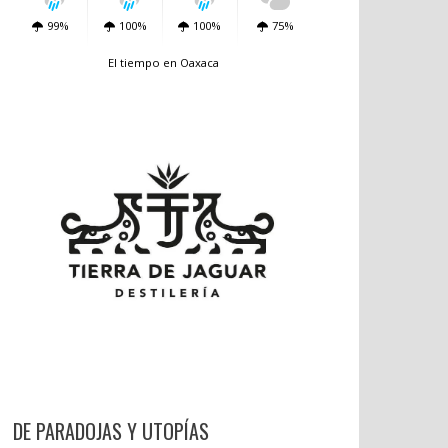
99%
100%
100%
75%
El tiempo en Oaxaca
DE PARADOJAS Y UTOPÍAS