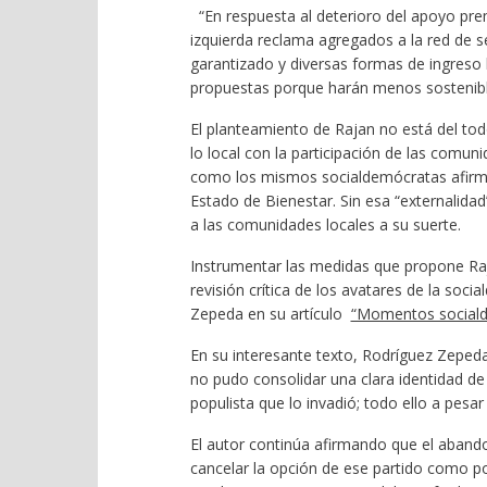
“En respuesta al deterioro del apoyo pre
izquierda reclama agregados a la red de se
garantizado y diversas formas de ingreso 
propuestas porque harán menos sostenible 
El planteamiento de Rajan no está del tod
lo local con la participación de las comu
como los mismos socialdemócratas afirman
Estado de Bienestar. Sin esa “externalida
a las comunidades locales a su suerte.
Instrumentar las medidas que propone Raj
revisión crítica de los avatares de la soci
Zepeda en su artículo
“Momentos sociald
En su interesante texto, Rodríguez Zeped
no pudo consolidar una clara identidad de i
populista que lo invadió; todo ello a pesar
El autor continúa afirmando que el aban
cancelar la opción de ese partido como pos