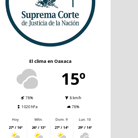
El clima en Oaxaca
15º
78%
8 km/h
1020 hPa
78%
Hoy
Mñn.
Dom. 9
Lun. 10
27º / 16º
26º / 13º
27º / 14º
29º / 14º