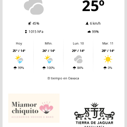
25º
45%
6 km/h
1015 hPa
99%
Hoy
Mñn.
Lun. 10
Mar. 11
25º / 14º
26º / 14º
29º / 14º
28º / 14º
99%
100%
84%
0%
El tiempo en Oaxaca