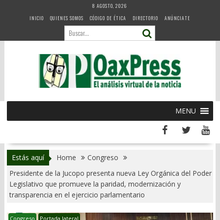
Skip
8 AGOSTO, 2026
to
INICIO
QUIENES SOMOS
CÓDIGO DE ÉTICA
DIRECTORIO
ANÚNCIATE
content
MENU
Estás aquí
Home
Congreso
Presidente de la Jucopo presenta nueva Ley Orgánica del Poder
Legislativo que promueve la paridad, modernización y
transparencia en el ejercicio parlamentario
Congreso
Portada lateral