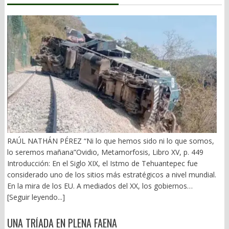
RAÚL NATHÁN PÉREZ “Ni lo que hemos sido ni lo que somos,
lo seremos mañana”Ovidio, Metamorfosis, Libro XV, p. 449
Introducción: En el Siglo XIX, el Istmo de Tehuantepec fue
considerado uno de los sitios más estratégicos a nivel mundial.
En la mira de los EU. A mediados del XX, los gobiernos
emanados del PRI iniciaron una serie de proyectos, todos
[Seguir leyendo...]
fracasados. Puente Multimodal Transístmico, Corredor
Transístmico, Proyecto Alfa-Omega, Plan Puebla-Panamá y
UNA TRÍADA EN PLENA FAENA