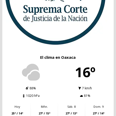
El clima en Oaxaca
16º
88%
7 km/h
1020 hPa
81%
Hoy
Mñn.
Sáb. 8
Dom. 9
25º / 14º
27º / 15º
27º / 13º
27º / 14º