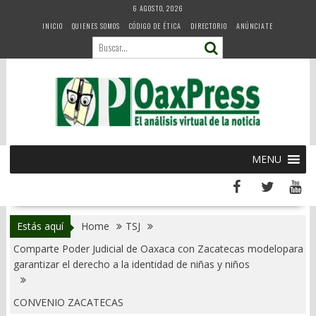
Skip
6 AGOSTO, 2026
to
INICIO
QUIENES SOMOS
CÓDIGO DE ÉTICA
DIRECTORIO
ANÚNCIATE
content
MENU
Estás aquí
Home
TSJ
Comparte Poder Judicial de Oaxaca con Zacatecas modelopara
garantizar el derecho a la identidad de niñas y niños
CONVENIO ZACATECAS