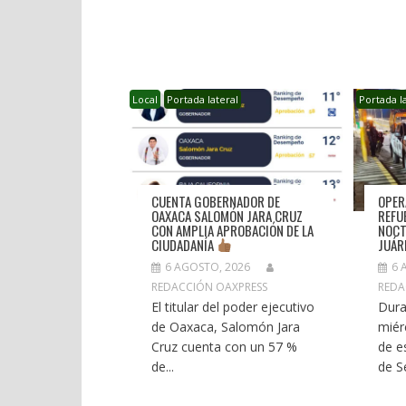
ENTRADAS
Local
Portada lateral
Portada l
CUENTA GOBERNADOR DE
OPER
OAXACA SALOMÓN JARA CRUZ
REFU
CON AMPLIA APROBACIÓN DE LA
NOCT
CIUDADANÍA
JUÁR
6 
6 AGOSTO, 2026
REDA
REDACCIÓN OAXPRESS
Dura
El titular del poder ejecutivo
miér
de Oaxaca, Salomón Jara
de e
Cruz cuenta con un 57 %
de S
de...