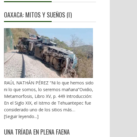
OAXACA: MITOS Y SUEÑOS (I)
RAÚL NATHÁN PÉREZ “Ni lo que hemos sido
ni lo que somos, lo seremos mañana”Ovidio,
Metamorfosis, Libro XV, p. 449 Introducción:
En el Siglo XIX, el Istmo de Tehuantepec fue
considerado uno de los sitios más
estratégicos a nivel mundial. En la mira de los
[Seguir leyendo...]
EU. A mediados del XX, los gobiernos
emanados del PRI iniciaron una serie de
UNA TRÍADA EN PLENA FAENA
proyectos, todos fracasados. Puente