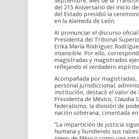
Septiembre, Mes de la Transfo
del 215 Aniversario del inicio d
del Estado presidió la ceremoni
en la Alameda de León.
Al pronunciar el discurso oficia
Presidenta del Tribunal Superior
Erika María Rodríguez Rodríguez,
insensible. Por ello, correspond
magistradas y magistrados ejerc
reflejando el verdadero espíritu 
Acompañada por magistradas, ma
personal jurisdiccional, adminis
institución, destacó el valor de 
Presidenta de México, Claudia 
federalismo, la división de po
nación soberana, cimentada en l
“La impartición de justicia sig
humana y hundiendo sus raíces e
pleno de México como una nació