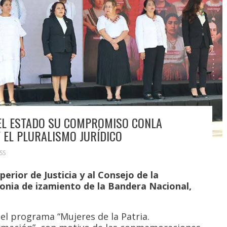
DEL ESTADO SU COMPROMISO CONLA
 EL PLURALISMO JURÍDICO
SS
erior de Justicia y al Consejo de la
monia de izamiento de la Bandera Nacional,
del programa “Mujeres de la Patria.