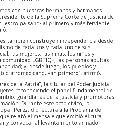
íamos con nuestras hermanas y hermanos
presidente de la Suprema Corte de Justicia de
-nuestro paisano- al primero y más ferviente
ló.
ales también construyen independencia desde
alismo de cada una y cada uno de sus
ial, las mujeres, las niñas, los niños y
la comunidad LGBTIQ+; las personas adultas
pacidad; y, desde luego, los pueblos y
blo afromexicano, van primero”, afirmó.
s de la Patria”, la titular del Poder Judicial
mujeres reconociendo el papel fundamental de
mbio, guardianas de la justicia y promotoras
mación. Durante este acto cívico, la
par Pérez, dio lectura a la Proclama de
que relató el mensaje que emitió el cura
ciar y convocar al levantamiento armado.