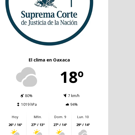
El clima en Oaxaca
18º
80%
7 km/h
1019 hPa
94%
Hoy
Mñn.
Dom. 9
Lun. 10
26º / 16º
27º / 13º
27º / 14º
29º / 14º