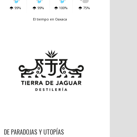
99%
99%
100%
75%
El tiempo en Oaxaca
DE PARADOJAS Y UTOPÍAS