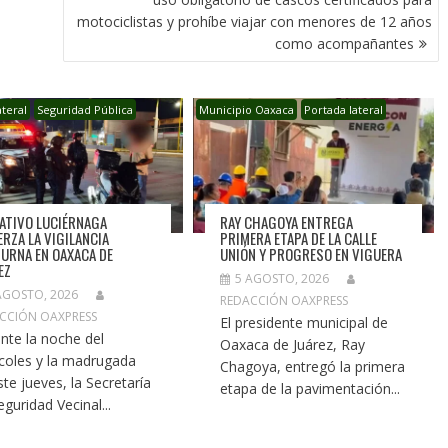
motociclistas y prohíbe viajar con menores de 12 años
como acompañantes
ateral
Seguridad Pública
Municipio Oaxaca
Portada lateral
ATIVO LUCIÉRNAGA
RAY CHAGOYA ENTREGA
ERZA LA VIGILANCIA
PRIMERA ETAPA DE LA CALLE
URNA EN OAXACA DE
UNIÓN Y PROGRESO EN VIGUERA
EZ
5 AGOSTO, 2026
AGOSTO, 2026
REDACCIÓN OAXPRESS
CCIÓN OAXPRESS
El presidente municipal de
nte la noche del
Oaxaca de Juárez, Ray
coles y la madrugada
Chagoya, entregó la primera
ste jueves, la Secretaría
etapa de la pavimentación...
eguridad Vecinal...