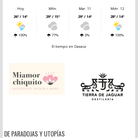
Hoy
Mñn.
Mar. 11
Miér. 12
26º / 14º
29º / 15º
29º / 14º
28º / 14º
100%
77%
0%
100%
El tiempo en Oaxaca
DE PARADOJAS Y UTOPÍAS