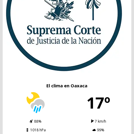
El clima en Oaxaca
17º
88%
7 km/h
1018 hPa
99%