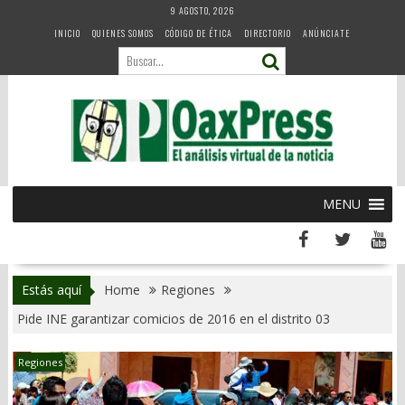
Skip
9 AGOSTO, 2026
to
INICIO
QUIENES SOMOS
CÓDIGO DE ÉTICA
DIRECTORIO
ANÚNCIATE
content
MENU
Estás aquí
Home
Regiones
Pide INE garantizar comicios de 2016 en el distrito 03
Regiones