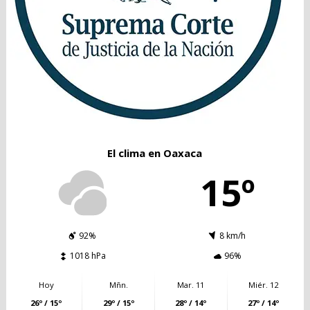
El clima en Oaxaca
15º
92%
8 km/h
1018 hPa
96%
Hoy
Mñn.
Mar. 11
Miér. 12
26º / 15º
29º / 15º
28º / 14º
27º / 14º