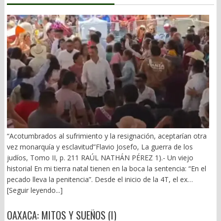
“Acotumbrados al sufrimiento y la resignación, aceptarían otra
vez monarquía y esclavitud”Flavio Josefo, La guerra de los
judíos, Tomo II, p. 211 RAÚL NATHÁN PÉREZ 1).- Un viejo
historial En mi tierra natal tienen en la boca la sentencia: “En el
pecado lleva la penitencia”. Desde el inicio de la 4T, el ex
gobernador Alejandro Murat ha arrastrado un mal fario. El 21 de
[Seguir leyendo...]
diciembre de 2018 vivió los 10 minutos más largos de su vida.
Primera visita de AMLO a Oaxaca y una prolongada rechifla. (El
OAXACA: MITOS Y SUEÑOS (I)