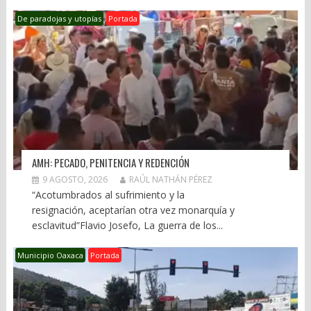
De paradojas y utopías
Portada
AMH: PECADO, PENITENCIA Y REDENCIÓN
9 AGOSTO, 2026
RAÚL NATHÁN PÉREZ
“Acotumbrados al sufrimiento y la
resignación, aceptarían otra vez monarquía y
esclavitud”Flavio Josefo, La guerra de los...
Municipio Oaxaca
Portada