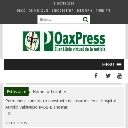
Skip
9 AGOSTO, 2026
to
INICIO
QUIENES SOMOS
CÓDIGO DE ÉTICA
DIRECTORIO
ANÚNCIATE
content
MENU
Estás aquí
Home
Local
Permanece suministro constante de insumos en el Hospital
Aurelio Valdivieso IMSS-Bienestar
suministros