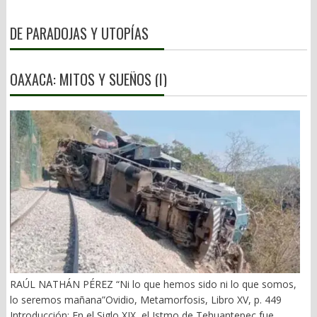
DE PARADOJAS Y UTOPÍAS
OAXACA: MITOS Y SUEÑOS (I)
RAÚL NATHÁN PÉREZ “Ni lo que hemos sido ni lo que somos,
lo seremos mañana”Ovidio, Metamorfosis, Libro XV, p. 449
Introducción: En el Siglo XIX, el Istmo de Tehuantepec fue