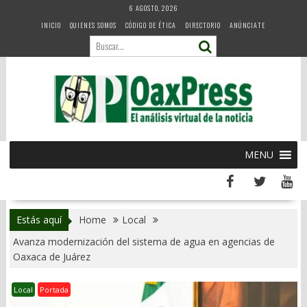
Skip
6 AGOSTO, 2026
to
INICIO
QUIENES SOMOS
CÓDIGO DE ÉTICA
DIRECTORIO
ANÚNCIATE
content
MENU
Estás aquí
Home
Local
Avanza modernización del sistema de agua en agencias de
Oaxaca de Juárez
Local
Portada