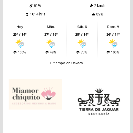
61%
7 km/h
1014 hPa
89%
Hoy
Mñn.
Sáb. 8
Dom. 9
25º / 14º
27º / 16º
28º / 14º
26º / 14º
100%
48%
73%
100%
El tiempo en Oaxaca