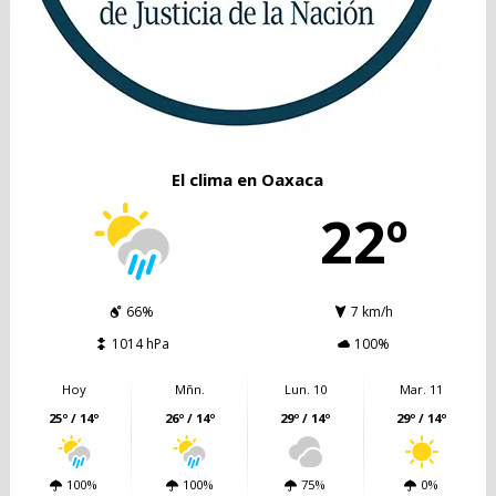
El clima en Oaxaca
22º
66%
7 km/h
1014 hPa
100%
Hoy
Mñn.
Lun. 10
Mar. 11
25º / 14º
26º / 14º
29º / 14º
29º / 14º
100%
100%
75%
0%