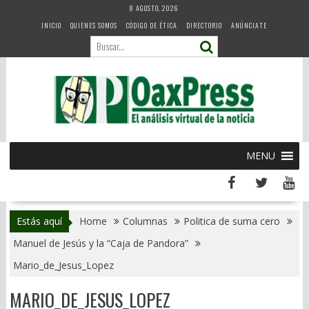
Skip
8 AGOSTO, 2026
to
INICIO
QUIENES SOMOS
CÓDIGO DE ÉTICA
DIRECTORIO
ANÚNCIATE
content
MENU
Estás aquí
Home
Columnas
Politica de suma cero
Manuel de Jesús y la “Caja de Pandora”
Mario_de_Jesus_Lopez
MARIO_DE_JESUS_LOPEZ