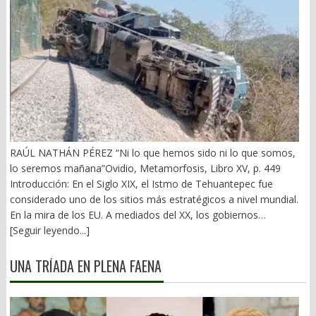
RAÚL NATHÁN PÉREZ “Ni lo que hemos sido ni lo que somos,
lo seremos mañana”Ovidio, Metamorfosis, Libro XV, p. 449
Introducción: En el Siglo XIX, el Istmo de Tehuantepec fue
considerado uno de los sitios más estratégicos a nivel mundial.
En la mira de los EU. A mediados del XX, los gobiernos
emanados del PRI iniciaron una serie de proyectos, todos
[Seguir leyendo...]
fracasados. Puente Multimodal Transístmico, Corredor
Transístmico, Proyecto Alfa-Omega, Plan Puebla-Panamá y
UNA TRÍADA EN PLENA FAENA
otros. En 2018, la 4T volvió a la carga, considerándolo uno de
sus proyectos emblemáticos. El costo fue altísimo, permeado
por la corrupción y la complicidad. Sobre la vieja vía inaugurada