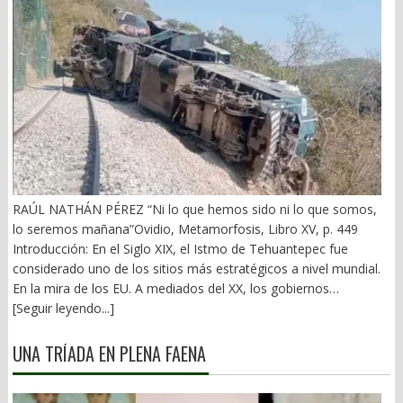
RAÚL NATHÁN PÉREZ “Ni lo que hemos sido ni lo que somos,
lo seremos mañana”Ovidio, Metamorfosis, Libro XV, p. 449
Introducción: En el Siglo XIX, el Istmo de Tehuantepec fue
considerado uno de los sitios más estratégicos a nivel mundial.
En la mira de los EU. A mediados del XX, los gobiernos
emanados del PRI iniciaron una serie de proyectos, todos
[Seguir leyendo...]
fracasados. Puente Multimodal Transístmico, Corredor
Transístmico, Proyecto Alfa-Omega, Plan Puebla-Panamá y
UNA TRÍADA EN PLENA FAENA
otros. En 2018, la 4T volvió a la carga, considerándolo uno de
sus proyectos emblemáticos. El costo fue altísimo, permeado