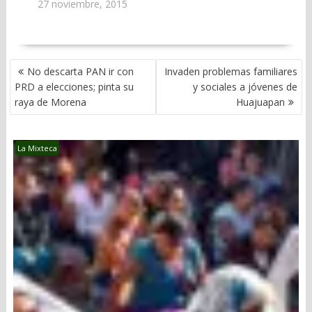
27 noviembre, 2015
NAVEGACIÓN
No descarta PAN ir con
Invaden problemas familiares
DE
PRD a elecciones; pinta su
y sociales a jóvenes de
ENTRADAS
raya de Morena
Huajuapan
La Mixteca