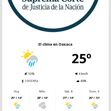
El clima en Oaxaca
25º
53%
4 km/h
1016 hPa
49%
Hoy
Mñn.
Sáb. 8
Dom. 9
25º / 14º
28º / 16º
27º / 14º
26º / 13º