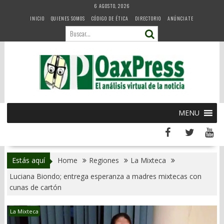
Skip
6 AGOSTO, 2026
to
INICIO
QUIENES SOMOS
CÓDIGO DE ÉTICA
DIRECTORIO
ANÚNCIATE
content
MENU
Estás aquí
Home
Regiones
La Mixteca
Luciana Biondo; entrega esperanza a madres mixtecas con
cunas de cartón
La Mixteca