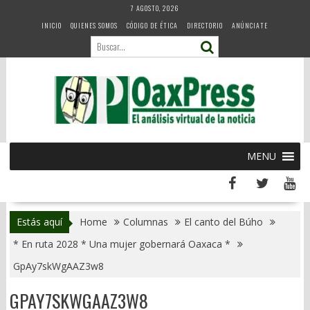
Skip
7 AGOSTO, 2026
to
INICIO
QUIENES SOMOS
CÓDIGO DE ÉTICA
DIRECTORIO
ANÚNCIATE
content
MENU
Estás aquí
Home
Columnas
El canto del Búho
* En ruta 2028 * Una mujer gobernará Oaxaca *
GpAy7skWgAAZ3w8
GPAY7SKWGAAZ3W8