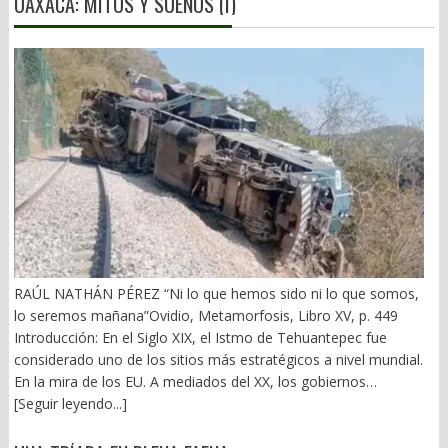
OAXACA: MITOS Y SUEÑOS (I)
RAÚL NATHÁN PÉREZ “Ni lo que hemos sido ni lo que somos,
lo seremos mañana”Ovidio, Metamorfosis, Libro XV, p. 449
Introducción: En el Siglo XIX, el Istmo de Tehuantepec fue
considerado uno de los sitios más estratégicos a nivel mundial.
En la mira de los EU. A mediados del XX, los gobiernos
emanados del PRI iniciaron una serie de proyectos, todos
[Seguir leyendo...]
fracasados. Puente Multimodal Transístmico, Corredor
Transístmico, Proyecto Alfa-Omega, Plan Puebla-Panamá y