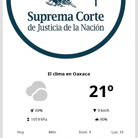
El clima en Oaxaca
21º
69%
9 km/h
1019 hPa
90%
Hoy
Mñn.
Dom. 9
Lun. 10