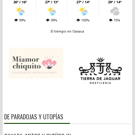
26º / 16º
27º / 13º
27º / 14º
29º / 14º
99%
99%
100%
75%
El tiempo en Oaxaca
DE PARADOJAS Y UTOPÍAS