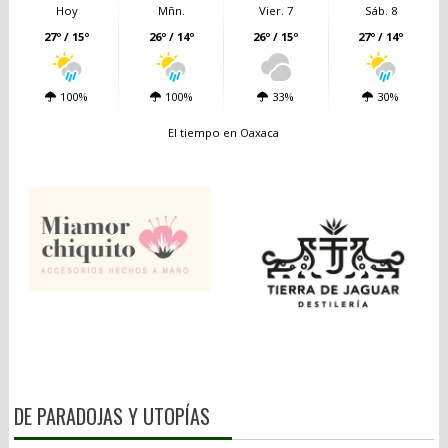
Hoy
Mñn.
Vier. 7
Sáb. 8
27º / 15º
26º / 14º
26º / 15º
27º / 14º
100%
100%
33%
30%
El tiempo en Oaxaca
DE PARADOJAS Y UTOPÍAS