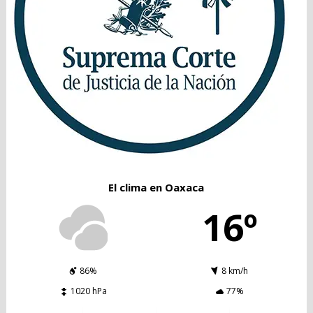
El clima en Oaxaca
16º
86%
8 km/h
1020 hPa
77%