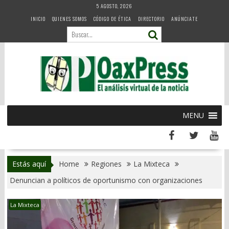
Skip
5 AGOSTO, 2026
to
INICIO
QUIENES SOMOS
CÓDIGO DE ÉTICA
DIRECTORIO
ANÚNCIATE
content
MENU
Estás aquí
Home
Regiones
La Mixteca
Denuncian a políticos de oportunismo con organizaciones
La Mixteca