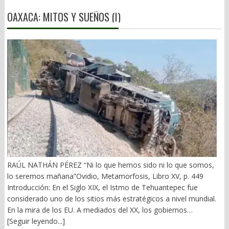
OAXACA: MITOS Y SUEÑOS (I)
RAÚL NATHÁN PÉREZ “Ni lo que hemos sido ni lo que somos,
lo seremos mañana”Ovidio, Metamorfosis, Libro XV, p. 449
Introducción: En el Siglo XIX, el Istmo de Tehuantepec fue
considerado uno de los sitios más estratégicos a nivel mundial.
En la mira de los EU. A mediados del XX, los gobiernos
emanados del PRI iniciaron una serie de proyectos, todos
[Seguir leyendo...]