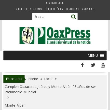
Skip
9 AGOSTO, 2026
to
INICIO
QUIENES SOMOS
CÓDIGO DE ÉTICA
DIRECTORIO
ANÚNCIATE
content
MENU
Estás aquí
Home
Local
Cumplen Oaxaca de Juárez y Monte Albán 28 años de ser
Patrimonio Mundial
Monte_Alban