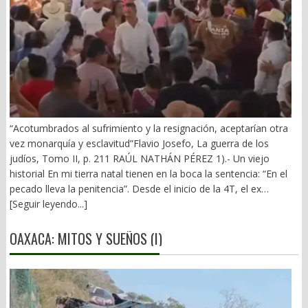
“Acotumbrados al sufrimiento y la resignación, aceptarían otra
vez monarquía y esclavitud”Flavio Josefo, La guerra de los
judíos, Tomo II, p. 211 RAÚL NATHÁN PÉREZ 1).- Un viejo
historial En mi tierra natal tienen en la boca la sentencia: “En el
pecado lleva la penitencia”. Desde el inicio de la 4T, el ex
gobernador Alejandro Murat ha arrastrado un mal fario. El 21 de
[Seguir leyendo...]
diciembre de 2018 vivió los 10 minutos más largos de su vida.
Primera visita de AMLO a Oaxaca y una prolongada rechifla. (El
OAXACA: MITOS Y SUEÑOS (I)
Imparcial, 22/12/2018). Y vino la defensa del pupilo de
Monsiváis: “respeto las discrepancias… Alejandro es aliado… nos
está ayudando mucho”. Fue el inicio del periplo de Murat en el
terreno fangoso del poder obradorista. Se dobló ante el Mesías