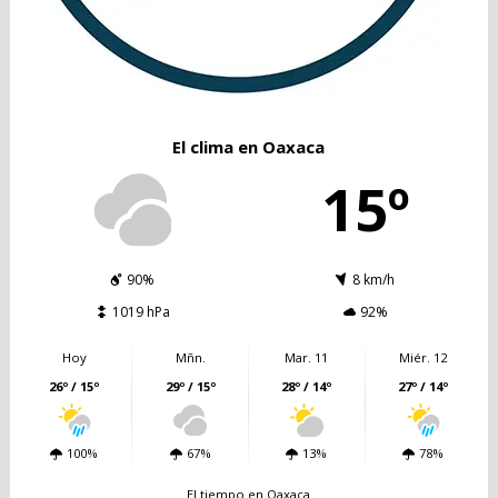
El clima en Oaxaca
15º
90%
8 km/h
1019 hPa
92%
Hoy
Mñn.
Mar. 11
Miér. 12
26º / 15º
29º / 15º
28º / 14º
27º / 14º
100%
67%
13%
78%
El tiempo en Oaxaca