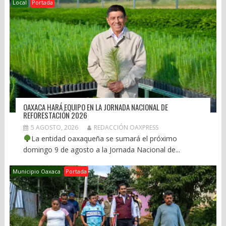
Local
Portada
OAXACA HARÁ EQUIPO EN LA JORNADA NACIONAL DE
REFORESTACIÓN 2026
5 AGOSTO, 2026
REDACCIÓN OAXPRESS
La entidad oaxaqueña se sumará el próximo
domingo 9 de agosto a la Jornada Nacional de...
Municipio Oaxaca
Portada