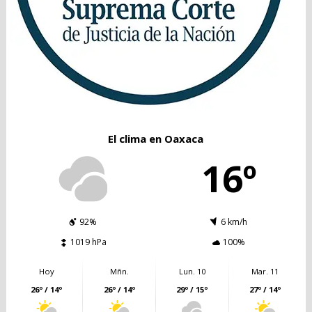
El clima en Oaxaca
16º
92%
6 km/h
1019 hPa
100%
Hoy
Mñn.
Lun. 10
Mar. 11
26º / 14º
26º / 14º
29º / 15º
27º / 14º