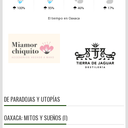
100%
95%
46%
17%
El tiempo en Oaxaca
DE PARADOJAS Y UTOPÍAS
OAXACA: MITOS Y SUEÑOS (I)