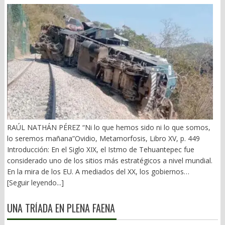
RAÚL NATHÁN PÉREZ “Ni lo que hemos sido ni lo que somos,
lo seremos mañana”Ovidio, Metamorfosis, Libro XV, p. 449
Introducción: En el Siglo XIX, el Istmo de Tehuantepec fue
considerado uno de los sitios más estratégicos a nivel mundial.
En la mira de los EU. A mediados del XX, los gobiernos
emanados del PRI iniciaron una serie de proyectos, todos
[Seguir leyendo...]
fracasados. Puente Multimodal Transístmico, Corredor
Transístmico, Proyecto Alfa-Omega, Plan Puebla-Panamá y
UNA TRÍADA EN PLENA FAENA
otros. En 2018, la 4T volvió a la carga, considerándolo uno de